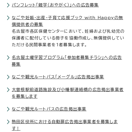
パンフレット「親学（おやがく）」への広告募集
なごや妊娠・出産・子育て応援ブック with Happyの無
償提供者の募集
名古屋市各区保健センターにおいて、妊婦および乳幼児の
保護者に配付している冊子を協働作成し、無償提供してい
ただける民間事業者を1者募集します。
名古屋土曜学習プログラム「参加者募集チラシ」への広告
募集
なごや観光ルートバス「メーグル」広告掲出事業
大曽根駅前道路施設及び小幡駅連絡橋の広告掲出事業者
を募集します
なごや観光ルートバスの広告掲出事業
熱田区役所における自動扉広告掲出事業者を募集しま
す！