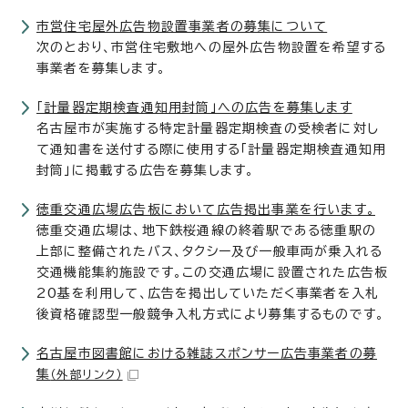
市営住宅屋外広告物設置事業者の募集について
次のとおり、市営住宅敷地への屋外広告物設置を希望する
事業者を募集します。
「計量器定期検査通知用封筒」への広告を募集します
名古屋市が実施する特定計量器定期検査の受検者に対し
て通知書を送付する際に使用する「計量器定期検査通知用
封筒」に掲載する広告を募集します。
徳重交通広場広告板において広告掲出事業を行います。
徳重交通広場は、地下鉄桜通線の終着駅である徳重駅の
上部に整備されたバス、タクシー及び一般車両が乗入れる
交通機能集約施設です。この交通広場に設置された広告板
20基を利用して、広告を掲出していただく事業者を入札
後資格確認型一般競争入札方式により募集するものです。
名古屋市図書館における雑誌スポンサー広告事業者の募
集
（外部リンク）