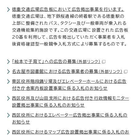
徳重交通広場広告板において広告掲出事業を行います。
徳重交通広場は、地下鉄桜通線の終着駅である徳重駅の
上部に整備されたバス、タクシー及び一般車両が乗入れる
交通機能集約施設です。この交通広場に設置された広告板
20基を利用して、広告を掲出していただく事業者を入札
後資格確認型一般競争入札方式により募集するものです。
「絵本で子育て」への広告の募集
（外部リンク）
名古屋市図書館における広告事業者の募集
（外部リンク）
東区役所階段踊り場及びエレベーターホールにおける広告
付き庁舎案内板設置事業に係る入札のお知らせ
西区役所及び山田支所における広告付き行政情報モニター
設置掲出事業に係る入札のお知らせ
西区役所におけるエレベーター広告掲出事業に係る入札の
お知らせ
西区役所におけるマップ広告設置掲出事業に係る入札のお