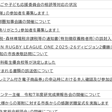
なごや子ども応援委員会の相談等対応の状況
隊」の参加者を募集します！
中部圏知事会議の開催について
ありがとう」参加者を募集します！
税・森林環境税非課税等の通知書（特別徴収義務者用）の誤封
AN RUGBY LEAGUE ONE 2025-26ディビジョン2
愛知の市長表敬訪問について
歯科衛生優良校等が決定しました
含まれる書類の誤送信について
プレミアム付き電子商品券」の申込時における本人確認及び参加
センター主催 令和7年度研究成果報告会の開催について
社様からの寄附に対する市長からの感謝状贈呈式を実施します
空き家総合相談会」の開催について