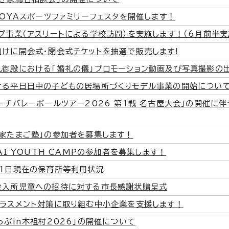
GOYAスポーツファミリーフェスタを開催します！
プ事業（アスリートによる学校訪問）を実施します！（6月前半実
けに開会式・閉会式チケットを抽選で販売します!
丸御殿における「婚礼の儀」プロモーション動画及び写真撮影の
ける平日日中の子どもの居場所づくりモデル事業の開始につい
ーチバレーボールツアー2026 第1戦 名古屋大会」の開催に
家たまご塾」の参加者を募集します！
 AI YOUTH CAMPの参加者を募集します！
月1日現在の保育所等利用状況
設入所児童への招待に対する市長感謝状贈呈式
ハラスメント対策に取り組む中小企業を支援します！
っぷin木祖村2026」の開催について