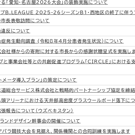
る「愛知・名古屋2026大会」の装飾実施について
プB.LEAGUE 2025-26シーズンB1・西地区の終了に伴
の市長表敬訪問について
通違反について
症発生動向調査 (令和8年4月分患者発生状況）について
式会社様からの寄附に対する市長からの感謝状贈呈式を実施し
プと事業会社等との共創促進プログラム「CIRCLE」における
トメータ導入プラン」の策定について
水道総合サービス株式会社と戦略的パートナーシップ協定を締結
ふ頭アリーナにおける天井部高密度グラスウールボード落下に
張報告について（ウズベキスタン）
グランドデザイン幹事会の開催について
アパラ競技大会を見据え、関係機関との合同訓練を実施します