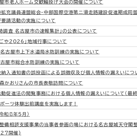
古屋市老人ホーム交歓輪投げ大会の開催について
港拡充議員連盟総会・中部国際空港第二滑走路建設促進期成同
び要請活動の実施について
勢調査 名古屋市の速報集計」の公表について
ごや2026」地域行事について
 名古屋市上下水道局水防訓練の実施について
名古屋市総合水防訓練の実施について
金納入通知書の誤投函による誤徴収及び個人情報の漏えいにつ
水森かおりさんの市長表敬訪問について
活動促進法の閲覧事務における個人情報の漏えいについて（最終
スポーツ体験出前講座を実施します！
令和8年5月）
ー整備相談支援事業の当事者参画の場における名古屋城天守閣
/27開催)