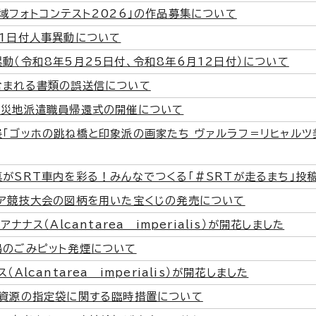
域フォトコンテスト2026」の作品募集について
月1日付人事異動について
動（令和8年5月25日付、令和8年6月12日付）について
含まれる書類の誤送信について
被災地派遣職員帰還式の開催について
「ゴッホの跳ね橋と印象派の画家たち ヴァルラフ＝リヒャルツ
がSRT車内を彩る！みんなでつくる「#SRTが走るまち」投
ジア競技大会の図柄を用いた宝くじの発売について
アナナス（Alcantarea imperialis）が開花しました
場のごみピット発煙について
（Alcantarea imperialis）が開花しました
・資源の指定袋に関する臨時措置について