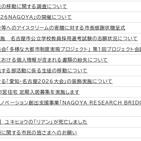
徒の移動に関する調査について
2026NAGOYA」の開催について
設等へのアイスクリームの寄贈に対する市長感謝状贈呈式
実施 名古屋市公立学校教員採用選考試験の志願状況について
会「多様な大都市制度実現プロジェクト」 第1回プロジェクト
における個人情報が含まれる書類の紛失について
施する部活動に係る生徒の移動について
る「愛知・名古屋2026大会」の装飾実施について
市営住宅 定期入居募集を実施します
ノベーション創出支援事業「NAGOYA RESEARCH BRI
 ユキヒョウの「リアン」が死亡しました
袋に関する市民の皆さまへのお願い