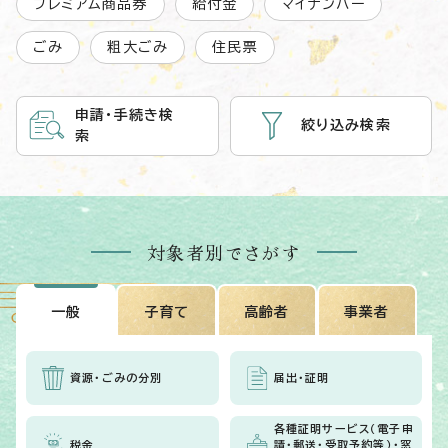
プレミアム商品券
給付金
マイナンバー
ごみ
粗大ごみ
住民票
申請・手続き検
絞り込み検索
索
対象者別でさがす
一般
子育て
高齢者
事業者
資源・ごみの分別
届出・証明
各種証明サービス（電子申
税金
請・郵送・受取予約等）・窓