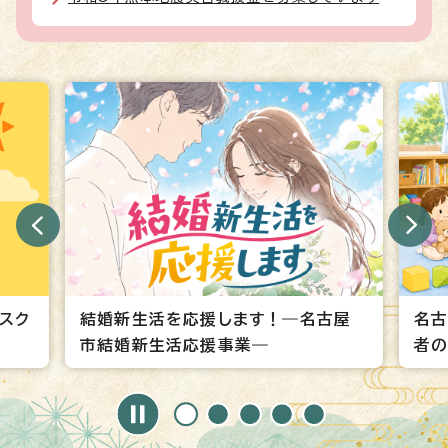
古屋
名古屋市こども誰でも通園制度（保護
名
者の方へのご案内）
す