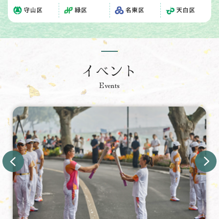
守山区
緑区
名東区
天白区
イベント
Events