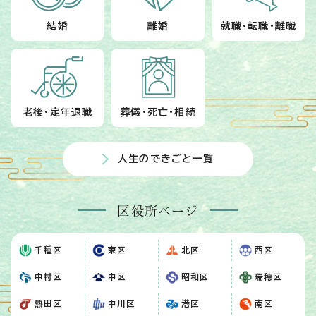
結婚
離婚
就職・転職・離職
老後・定年退職
葬儀・死亡・相続
人生のできごと一覧
区役所ページ
千種区
東区
北区
西区
中村区
中区
昭和区
瑞穂区
熱田区
中川区
港区
南区