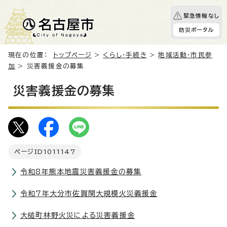
緊急情報なし
防災ポータル
現在の位置：
トップページ
>
くらし・手続き
>
地域活動・市民参
加
> 災害義援金の募集
災害義援金の募集
ページID
1011147
令和8年熊本地震災害義援金の募集
令和7年大分市佐賀関大規模火災義援金
大槌町林野火災による災害義援金