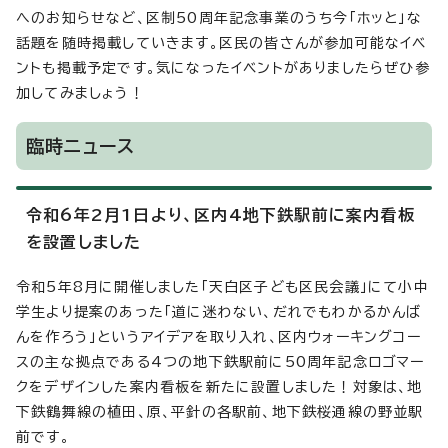
へのお知らせなど、区制50周年記念事業のうち今「ホッと」な
話題を随時掲載していきます。区民の皆さんが参加可能なイベ
ントも掲載予定です。気になったイベントがありましたらぜひ参
加してみましょう！
臨時ニュース
令和6年2月1日より、区内4地下鉄駅前に案内看板
を設置しました
令和5年8月に開催しました「天白区子ども区民会議」にて小中
学生より提案のあった「道に迷わない、だれでもわかるかんば
んを作ろう」というアイデアを取り入れ、区内ウォーキングコー
スの主な拠点である4つの地下鉄駅前に50周年記念ロゴマー
クをデザインした案内看板を新たに設置しました！対象は、地
下鉄鶴舞線の植田、原、平針の各駅前、地下鉄桜通線の野並駅
前です。