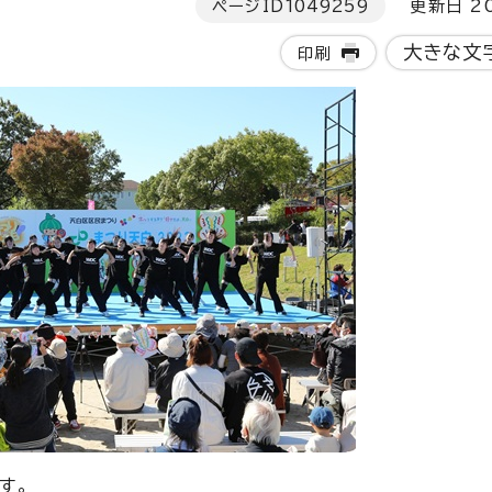
ページID
1049259
更新日 20
大きな文
印刷
す。