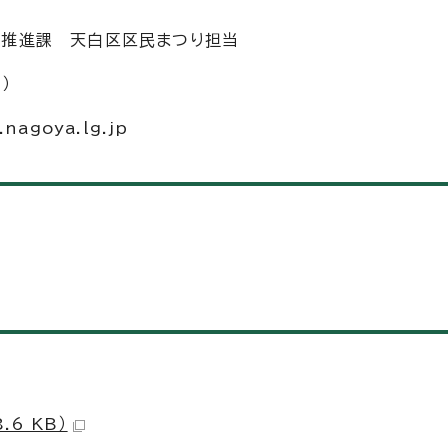
域力推進課 天白区区民まつり担当
）
agoya.lg.jp
.6 KB）