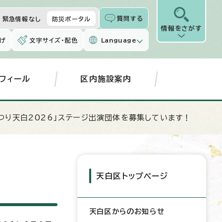
質問する
緊急情報なし
防災ポータル
情報をさがす
げ
文字サイズ・配色
Language
フィール
区内施設案内
まつり天白2026」ステージ出演団体を募集しています！
！
天白区トップページ
天白区からのお知らせ