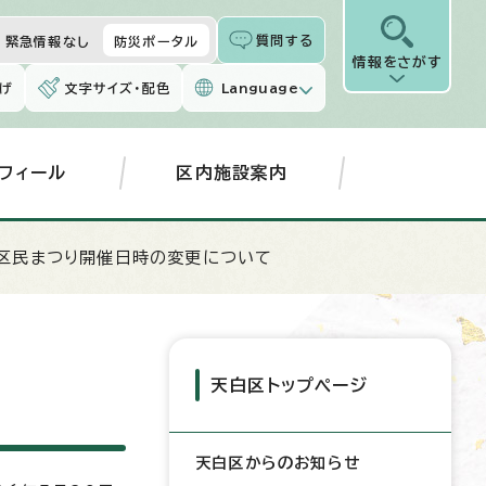
質問する
緊急情報なし
防災ポータル
情報をさがす
げ
文字サイズ・配色
Language
フィール
区内施設案内
区民まつり開催日時の変更について
天白区トップページ
天白区からのお知らせ