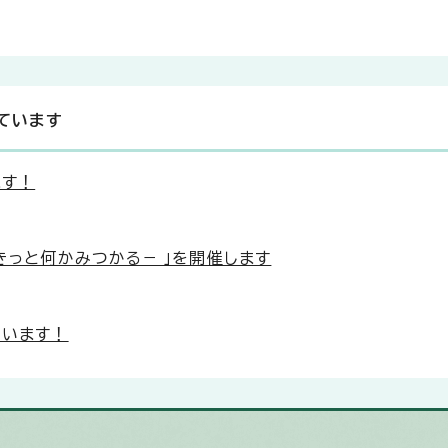
ています
ます！
きっと何かみつかる− 」を開催します
ています！