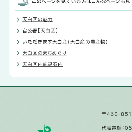
このページを見ている方はこんなページも見
天白区の魅力
官公署［天白区］
いただきます天白産(天白産の農産物)
天白区のまちめぐり
天白区内施設案内
〒468-8
代表電話：
05