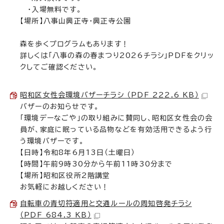
・入場無料です。
【場所】八事山興正寺・興正寺公園
森を歩くプログラムもあります！
詳しくは「八事の森の春まつり2026チラシ」PDFをクリッ
クしてご確認ください。
昭和区女性会環境バザーチラシ （PDF 222.6 KB）
バザーのお知らせです。
「環境デーなごや」の取り組みに賛同し、昭和区女性会の会
員が、家庭に眠っている品物などを有効活用できるよう行
う環境バザーです。
【日時】令和8年6月13日（土曜日）
【時間】午前9時30分から午前11時30分まで
【場所】昭和区役所2階講堂
お気軽にお越しください！
自転車の青切符適用と交通ルールの周知啓発チラシ
（PDF 684.3 KB）