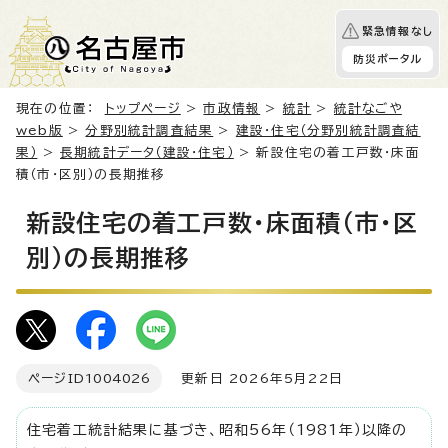
緊急情報なし
防災ポータル
現在の位置：
トップページ
>
市政情報
>
統計
>
統計なごや
web版
>
分野別統計調査結果
>
建設・住宅（分野別統計調査結
果）
>
長期統計データ（建設・住宅）
> 新設住宅の着工戸数・床面
積（市・区別）の長期推移
新設住宅の着工戸数・床面積（市・区
別）の長期推移
ページID
1004026
更新日 2026年5月22日
住宅着工統計結果に基づき、昭和56年（1981年）以降の