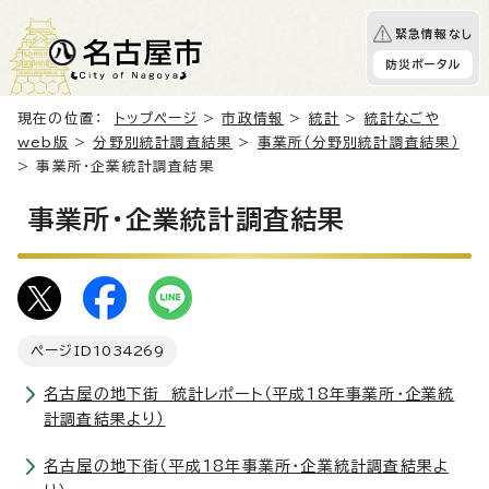
緊急情報なし
防災ポータル
現在の位置：
トップページ
>
市政情報
>
統計
>
統計なごや
web版
>
分野別統計調査結果
>
事業所（分野別統計調査結果）
> 事業所・企業統計調査結果
事業所・企業統計調査結果
ページID
1034269
名古屋の地下街 統計レポート（平成18年事業所・企業統
計調査結果より）
名古屋の地下街（平成18年事業所・企業統計調査結果よ