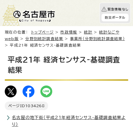
緊急情報なし
防災ポータル
現在の位置：
トップページ
>
市政情報
>
統計
>
統計なごや
web版
>
分野別統計調査結果
>
事業所（分野別統計調査結果）
> 平成21年 経済センサス‐基礎調査結果
平成21年 経済センサス‐基礎調査
結果
ページID
1034268
名古屋の地下街（平成21年経済センサス-基礎調査結果よ
り）