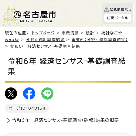
緊急情報なし
防災ポータル
現在の位置：
トップページ
>
市政情報
>
統計
>
統計なごや
web版
>
分野別統計調査結果
>
事業所（分野別統計調査結果）
> 令和6年 経済センサス‐基礎調査結果
令和6年 経済センサス‐基礎調査結
果
ページID
1048159
令和6年 経済センサス-基礎調査（確報）結果の概要