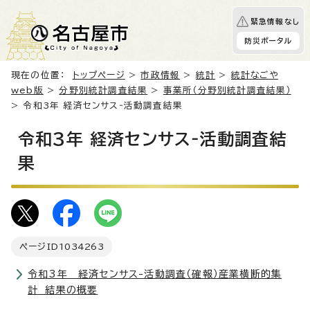
緊急情報なし
防災ポータル
現在の位置：
トップページ
>
市政情報
>
統計
>
統計なごや
web版
>
分野別統計調査結果
>
事業所（分野別統計調査結果）
> 令和3年 経済センサス‐活動調査結果
令和3年 経済センサス‐活動調査結
果
ページID
1034263
令和3年 経済センサス-活動調査（確報）産業横断的集
計 結果の概要