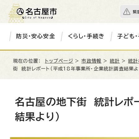
緊
防災・安心安全
くらし・手続き
子ども・
現在の位置：
トップページ
>
市政情報
>
統計
>
統計
街 統計レポート（平成18年事業所・企業統計調査結果よ
名古屋の地下街 統計レポー
結果より）