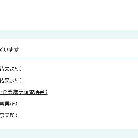
ています
結果より）
結果より）
・企業統計調査結果）
事業所）
事業所）