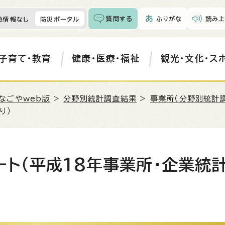
質問する
ふりがな
読み上
急情報なし
防災ポータル
子育て・教育
健康・医療・福祉
観光・文化・ス
なごやweb版
>
分野別統計調査結果
>
事業所（分野別統計
り）
ト（平成18年事業所・企業統