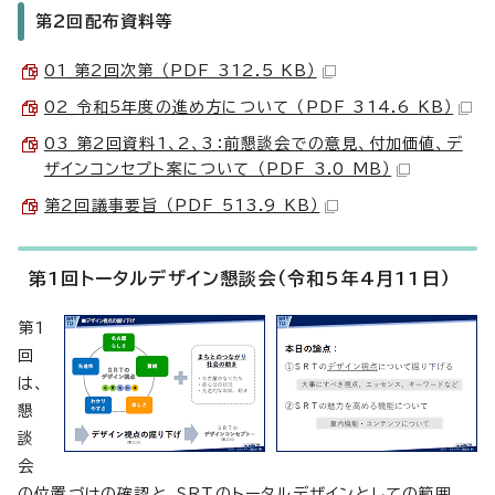
第2回配布資料等
01_第2回次第 （PDF 312.5 KB）
02_令和5年度の進め方について （PDF 314.6 KB）
03_第2回資料1、2、3：前懇談会での意見、付加価値、デ
ザインコンセプト案について （PDF 3.0 MB）
第2回議事要旨 （PDF 513.9 KB）
第1回トータルデザイン懇談会（令和5年4月11日）
第1
回
は、
懇
談
会
の位置づけの確認と、SRTのトータルデザインとしての範囲、