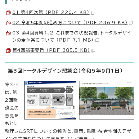
01_第4回次第 （PDF 220.4 KB）
02_令和5年度の進め方について （PDF 236.9 KB）
03_第4回資料1、2：これまでの状況報告、トータルデザイ
ンの全体案について （PDF 7.1 MB）
第4回議事要旨 （PDF 385.5 KB）
第3回トータルデザイン懇談会（令和5年9月1日）
第3回
は、第
2回懇
談会の
意見を
もとに
整理したSRTについての報告と、車両、乗降・待合空間のデザ