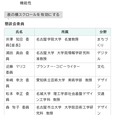
機能性
表の横スクロールを有効にする
懇談会委員
氏名
所属
分野
井澤 知旦 委
名古屋学院大学 名誉教授
まちづ
員【座長】
くり
浦田 真由 委
名古屋大学 大学院情報学研究科
デジタ
員
准教授
ル
近藤 マリコ
プランナー・コピーライター
文化
委員
柴﨑 幸次 委
愛知県立芸術大学 美術学部 教授
デザイ
員
ン
松本 幸正 委
名城大学 理工学部社会基盤デザイ
交通
員
ン工学科 教授
森 旬子 委員
名古屋市立大学 大学院芸術工学研
デザイ
究科 教授
ン