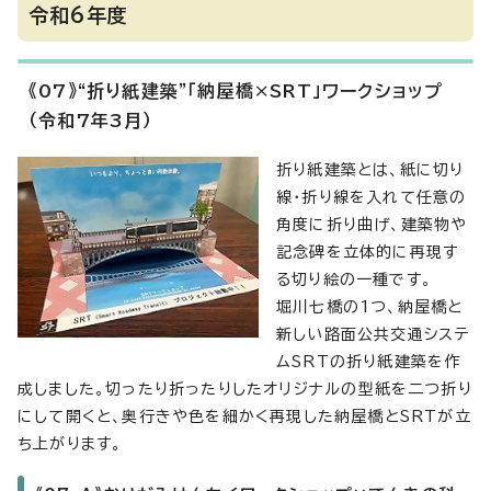
令和6年度
《07》“折り紙建築”「納屋橋×SRT」ワークショップ
（令和7年3月）
折り紙建築とは、紙に切り
線・折り線を入れて任意の
角度に折り曲げ、建築物や
記念碑を立体的に再現す
る切り絵の一種です。
堀川七橋の1つ、納屋橋と
新しい路面公共交通システ
ムSRTの折り紙建築を作
成しました。切ったり折ったりしたオリジナルの型紙を二つ折り
にして開くと、奥行きや色を細かく再現した納屋橋とSRTが立
ち上がります。