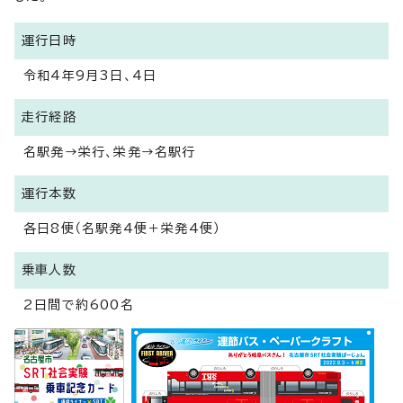
運行日時
令和4年9月3日、4日
走行経路
名駅発→栄行、栄発→名駅行
運行本数
各日8便（名駅発4便＋栄発4便）
乗車人数
2日間で約600名