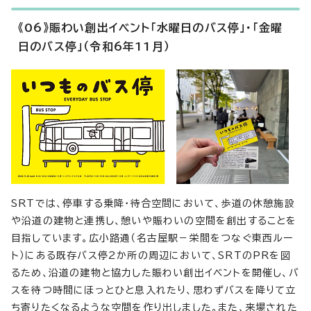
《06》賑わい創出イベント「水曜日のバス停」・「金曜
日のバス停」（令和6年11月）
SRTでは、停車する乗降・待合空間において、歩道の休憩施設
や沿道の建物と連携し、憩いや賑わいの空間を創出することを
目指しています。広小路通（名古屋駅－栄間をつなぐ東西ルー
ト）にある既存バス停2か所の周辺において、SRTのPRを図
るため、沿道の建物と協力した賑わい創出イベントを開催し、バ
スを待つ時間にほっとひと息入れたり、思わずバスを降りて立
ち寄りたくなるような空間を作り出しました。また、来場された