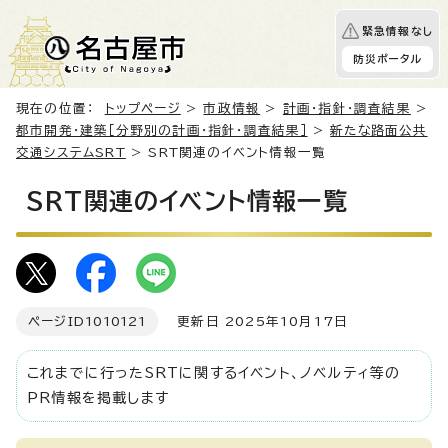
緊急情報なし
防災ポータル
現在の位置：
トップページ
>
市政情報
>
計画・指針・調査結果
>
都市開発・建築［分野別の計画・指針・調査結果］
>
新たな路面公共
交通システムSRT
> SRT関連のイベント情報一覧
SRT関連のイベント情報一覧
ページID
1010121
更新日 2025年10月17日
これまでに行ったSRTに関するイベント、ノベルティ等の
PR情報を掲載します