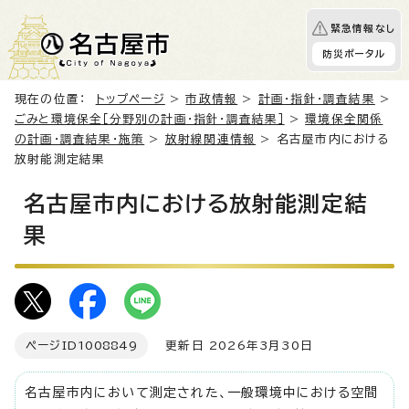
緊急情報なし
防災ポータル
現在の位置：
トップページ
>
市政情報
>
計画・指針・調査結果
>
ごみと環境保全［分野別の計画・指針・調査結果］
>
環境保全関係
の計画・調査結果・施策
>
放射線関連情報
> 名古屋市内における
放射能測定結果
名古屋市内における放射能測定結
果
ページID
1008849
更新日 2026年3月30日
名古屋市内において測定された、一般環境中における空間