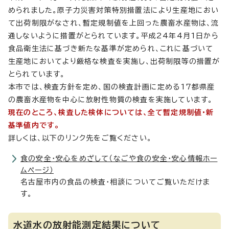
められました。原子力災害対策特別措置法により生産地におい
て出荷制限がなされ、暫定規制値を上回った農畜水産物は、流
通しないように措置がとられています。平成24年4月1日から
食品衛生法に基づき新たな基準が定められ、これに基づいて
生産地においてより厳格な検査を実施し、出荷制限等の措置が
とられています。
本市では、検査方針を定め、国の検査計画に定める17都県産
の農畜水産物を中心に放射性物質の検査を実施しています。
現在のところ、検査した検体については、全て暫定規制値・新
基準値内です。
詳しくは、以下のリンク先をご覧ください。
食の安全・安心をめざして（なごや食の安全・安心情報ホー
ムページ）
名古屋市内の食品の検査・相談についてご覧いただけま
す。
水道水の放射能測定結果について