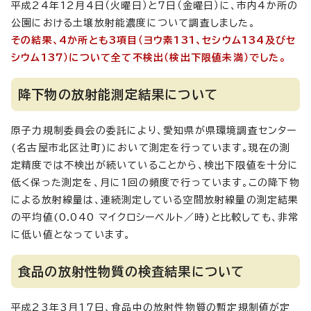
平成24年12月4日（火曜日）と7日（金曜日）に、市内4か所の
公園における土壌放射能濃度について調査しました。
その結果、4か所とも3項目（ヨウ素131、セシウム134及びセ
シウム137）について全て不検出（検出下限値未満）でした。
降下物の放射能測定結果について
原子力規制委員会の委託により、愛知県が県環境調査センター
(名古屋市北区辻町)において測定を行っています。現在の測
定精度では不検出が続いていることから、検出下限値を十分に
低く保った測定を、月に1回の頻度で行っています。この降下物
による放射線量は、連続測定している空間放射線量の測定結果
の平均値(0.040 マイクロシーベルト／時)と比較しても、非常
に低い値となっています。
食品の放射性物質の検査結果について
平成23年3月17日、食品中の放射性物質の暫定規制値が定