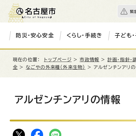
緊
防災・安心安全
くらし・手続き
子ども・
現在の位置：
トップページ
>
市政情報
>
計画・指針・
全
>
なごやの外来種（外来生物）
> アルゼンチンアリ
アルゼンチンアリの情報