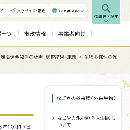
げ
文字サイズ・配色
Language
情報をさがす
ポーツ
市政情報
事業者向け
>
環境保全関係の計画・調査結果・施策
>
生物多様性の保
なごやの外来種（外来生物）
なごやの外来種（外来生物）に
ついて
5年10月17日