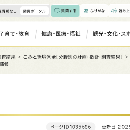
質問する
ふりがな
読み上
急情報なし
防災ポータル
子育て・教育
健康・医療・福祉
観光・文化・ス
調査結果
>
ごみと環境保全［分野別の計画・指針・調査結果］
の情報
ページID
1035686
更新日 202