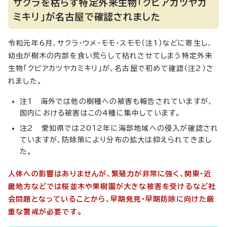
サクラを枯らす特定外来生物「クビアカツヤカ
ミキリ」が名古屋で確認されました
令和元年6月、サクラ・ウメ・モモ・スモモ（注1）などに寄生し、
幼虫が樹木の内部を食い荒らして枯れさせてしまう特定外来
生物「クビアカツヤカミキリ」が、名古屋で初めて確認（注2）さ
れました。
注1 海外では他の樹種への被害も報告されていますが、
国内における被害はこの4種に集中しています。
注2 愛知県では2012年に海部地域への侵入が確認され
ていますが、防除策により分布の拡大は抑えられてきまし
た。
人体への影響はありませんが、繁殖力が非常に強く、関東・近
畿地方などでは桜並木や果樹園が大きな被害を受けるなど社
会問題となっていることから、早期発見・早期防除に向けた厳
重な警戒が必要です。