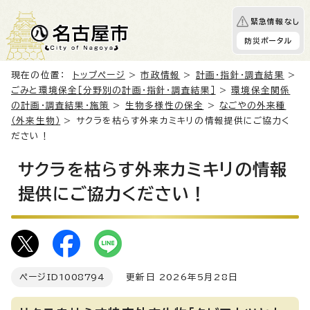
緊急情報なし
防災ポータル
現在の位置：
トップページ
>
市政情報
>
計画・指針・調査結果
>
ごみと環境保全［分野別の計画・指針・調査結果］
>
環境保全関係
の計画・調査結果・施策
>
生物多様性の保全
>
なごやの外来種
（外来生物）
> サクラを枯らす外来カミキリの情報提供にご協力く
ださい！
サクラを枯らす外来カミキリの情報
提供にご協力ください！
ページID
1008794
更新日 2026年5月28日