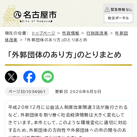
緊急情報なし
防災ポータル
現在の位置：
トップページ
>
市政情報
>
行財政改革
>
外郭団
体改革
> 「外郭団体のあり方」のとりまとめ
「外郭団体のあり方」のとりまとめ
ページID
1034961
更新日 2026年6月9日
平成20年12月に公益法人制度改革関連3法が施行される
など、外郭団体を取り巻く社会経済情勢は大きく変化して
きています。本市として、このような環境変化に適切に対応
するため、外郭団体の方向性や外郭団体への市の関与のあ