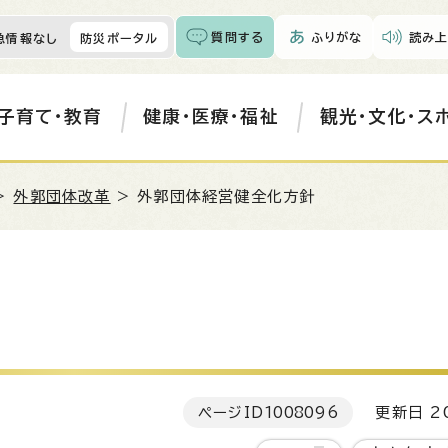
質問する
ふりがな
読み上
急情報なし
防災ポータル
子育て・教育
健康・医療・福祉
観光・文化・ス
>
外郭団体改革
> 外郭団体経営健全化方針
ページID
1008096
更新日 20