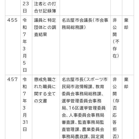
23
注者との打
日
合せ記録簿
455
令
議員と特定
名古屋市会議長（市会事
非
棄
和
団体との調
務局総務課）
公
却
7
査結果
開
年
（不
3
存
月
在）
5
日
457
令
懲戒免職さ
名古屋市長（スポーツ市
非
棄
和
れた職員に
民局市政情報課、教育
公
却
7
関する全て
委員会事務局総務課、
開
年
の文書
選挙管理委員会事務
（存
3
局、16区選挙管理委員
否
月
会、人事委員会事務局
応
31
審査課、監査事務局監
答
日
査管理課、農業委員会
拒
事務局農政課、固定資
否）