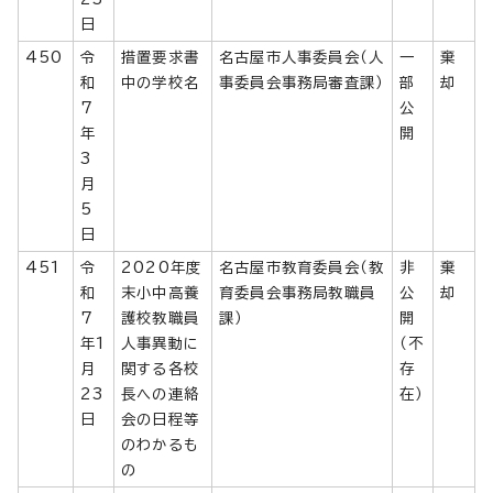
日
450
令
措置要求書
名古屋市人事委員会（人
一
棄
和
中の学校名
事委員会事務局審査課）
部
却
7
公
年
開
3
月
5
日
451
令
2020年度
名古屋市教育委員会（教
非
棄
和
末小中高養
育委員会事務局教職員
公
却
7
護校教職員
課）
開
年1
人事異動に
（不
月
関する各校
存
23
長への連絡
在）
日
会の日程等
のわかるも
の