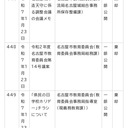
和
造天守に係
流局名古屋城総合事務
部
却
7
る調整会議
所保存整備課）
公
年1
の会議メモ
開
月
23
日
448
令
令和2年度
名古屋市教育委員会（教
一
棄
和
名古屋市教
育委員会事務局総務課）
部
却
7
育委員会第
公
年1
14号議案
開
月
23
日
449
令
「県民の日
名古屋市教育委員会（教
一
棄
和
学校ホリデ
育委員会事務局指導室
部
却
7
ー」チラシ
（現義務教育課））
公
年1
について
開
月
23