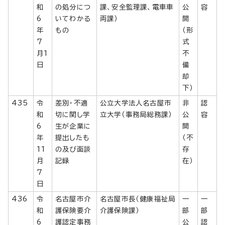
和
の処分につ
課、安全監理課、電車車
公
容
6
いてわかる
両課）
開
年
もの
（形
7
式
月1
不
日
備
却
下）
435
令
差別・不適
公立大学法人名古屋市
非
認
和
切に関し学
立大学（事務局総務課）
公
容
6
生が企業に
開
年
提出したも
（不
11
の及び面談
存
月
記録
在）
7
日
436
令
名古屋市介
名古屋市長（健康福祉局
一
一
和
護保険要介
介護保険課）
部
部
6
護認定事務
公
認