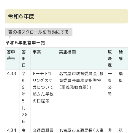
令和6年度
表の横スクロールを有効にする
令和6年度答申一覧
答申
答
事案
実施機関
原
結
番号
申
決
論
日
定
433
令
トーチトワ
名古屋市教育委員会（教
一
棄
和
リングのケ
育委員会事務局指導室
部
却
6
ガについて
（現義務教育課））
公
年
起きた学校
開
5
の日程等
月
28
日
434
令
交通局職員
名古屋市交通局長（人事
非
認