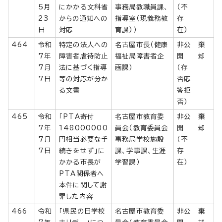
5月
にかかる文科省
事務局教職員課、
（不
23
からの通知への
指導室（現義務教
存
日
対応
育課））
在）
464
令和
特定の法人への
名古屋市長（健康
非公
棄
7年
障害者虐待防止
福祉局障害者企
開
却
7月
法に基づく指導
画課）
（存
7日
等の対応が分か
否応
る文書
答拒
否）
465
令和
「PTA寄付
名古屋市教育委
非公
棄
7年
148000000
員会（教育委員会
開
却
7月
円相当必要な手
事務局学校施設
（不
7日
続きをせず」に
課、学事課、生涯
存
かかる市長が
学習課）
在）
PTA関係者へ
本件に関して謝
罪した内容
466
令和
「県民の日学校
名古屋市教育委
非公
棄