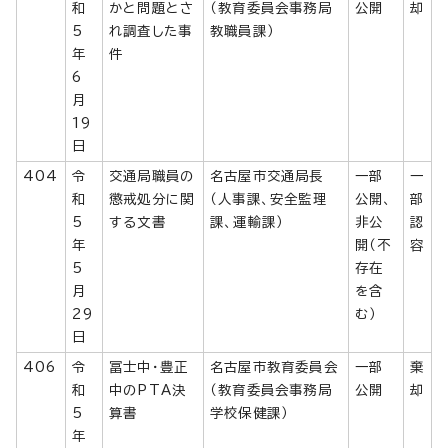
和
かと問題とさ
（教育委員会事務局
公開
却
5
れ調査した事
教職員課）
年
件
6
月
19
日
404
令
交通局職員の
名古屋市交通局長
一部
一
和
懲戒処分に関
（人事課、安全監理
公開、
部
5
する文書
課、運輸課）
非公
認
年
開（不
容
5
存在
月
を含
29
む）
日
406
令
冨士中・豊正
名古屋市教育委員会
一部
棄
和
中のPTA決
（教育委員会事務局
公開
却
5
算書
学校保健課）
年