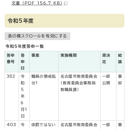
文書 （PDF 156.7 KB）
令和5年度
表の横スクロールを有効にする
令和5年度答申一覧
答申
答
事案
実施機関
原決
結
番号
申
定
論
日
382
令
職員の懲戒処
名古屋市教育委員会
一部
棄
和
分1
（教育委員会事務局
公開
却
5
教職員課）
年
6
月1
日
403
令
体罰ではない
名古屋市教育委員会
一部
棄