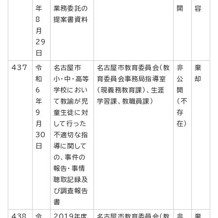
年
業務委託の
開
容
8
提案書資料
月
29
日
437
令
名古屋市
名古屋市教育委員会（教
非
棄
和
小・中・高等
育委員会事務局指導室
公
却
6
学校におい
（現義務教育課）、生涯
開
年
て教諭が児
学習課、教職員課）
（不
9
童生徒に対
存
月
して行った
在）
30
不適切な指
日
導に関して
の、事件の
報告・事情
聴取記録及
び調査報告
書
438
令
2019年度
名古屋市教育委員会（教
非
棄