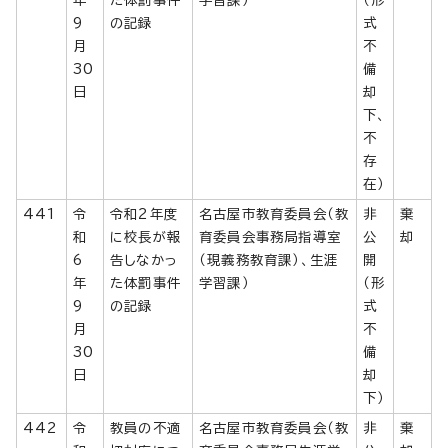
年
た体罰事件
学習課）
（形
9
の記録
式
月
不
30
備
日
却
下、
不
存
在）
441
令
令和2年度
名古屋市教育委員会（教
非
棄
和
に校長が報
育委員会事務局指導室
公
却
6
告しなかっ
（現義務教育課）、生涯
開
年
た体罰事件
学習課）
（形
9
の記録
式
月
不
30
備
日
却
下）
442
令
教員の不適
名古屋市教育委員会（教
非
棄