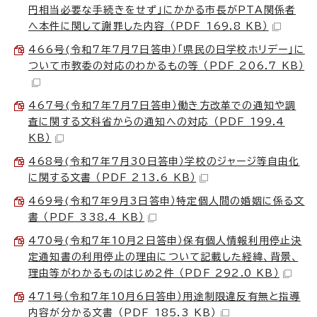
円相当必要な手続きをせず」にかかる市長がPTA関係者
へ本件に関して謝罪した内容 （PDF 169.8 KB）
466号(令和7年7月7日答申）「県民の日学校ホリデー」に
ついて市教委の対応のわかるもの等 （PDF 206.7 KB）
467号(令和7年7月7日答申）働き方改革での通知や調
査に関する文科省からの通知への対応 （PDF 199.4
KB）
468号(令和7年7月30日答申）学校のジャージ等自由化
に関する文書 （PDF 213.6 KB）
469号(令和7年9月3日答申）特定個人間の婚姻に係る文
書 （PDF 338.4 KB）
470号(令和7年10月2日答申）保有個人情報利用停止決
定通知書の利用停止の理由について記載した経緯、背景、
理由等がわかるものはじめ2件 （PDF 292.0 KB）
471号（令和7年10月6日答申）用途制限違反有無と指導
内容が分かる文書 （PDF 185.3 KB）