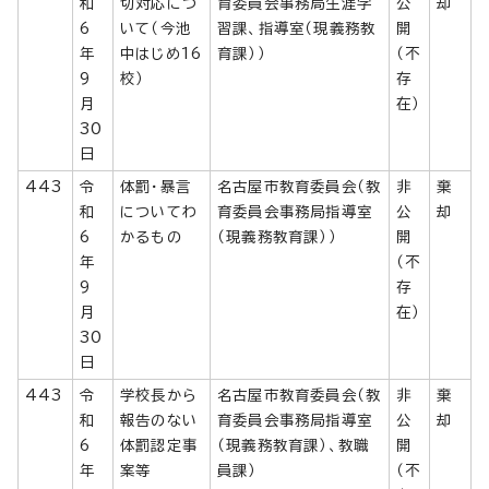
和
切対応につ
育委員会事務局生涯学
公
却
6
いて（今池
習課、指導室（現義務教
開
年
中はじめ16
育課））
（不
9
校）
存
月
在）
30
日
443
令
体罰・暴言
名古屋市教育委員会（教
非
棄
和
についてわ
育委員会事務局指導室
公
却
6
かるもの
（現義務教育課））
開
年
（不
9
存
月
在）
30
日
443
令
学校長から
名古屋市教育委員会（教
非
棄
和
報告のない
育委員会事務局指導室
公
却
6
体罰認定事
（現義務教育課）、教職
開
年
案等
員課）
（不