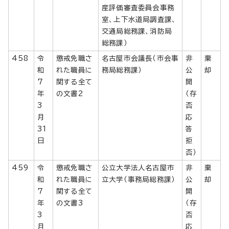
産評価審査委員会事務
室、上下水道局調査課、
交通局総務課、消防局
総務課）
458
令
懲戒免職さ
名古屋市会議長（市会事
非
棄
和
れた職員に
務局総務課）
公
却
7
関する全て
開
年
の文書2
（存
3
否
月
応
31
答
日
拒
否）
459
令
懲戒免職さ
公立大学法人名古屋市
非
棄
和
れた職員に
立大学（事務局総務課）
公
却
7
関する全て
開
年
の文書3
（存
3
否
月
応