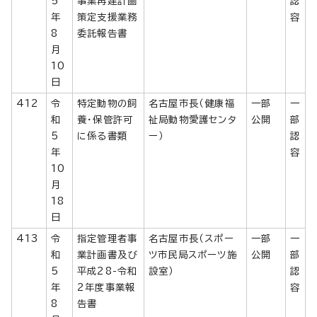
5
事業再建計画
認
年
策定支援業務
容
8
委託報告書
月
10
日
412
令
特定動物の飼
名古屋市長（健康福
一部
一
和
養・保管許可
祉局動物愛護センタ
公開
部
5
に係る書類
ー）
認
年
容
10
月
18
日
413
令
指定管理者事
名古屋市長（スポー
一部
一
和
業計画書及び
ツ市民局スポーツ施
公開
部
5
平成28-令和
設室）
認
年
2年度事業報
容
8
告書