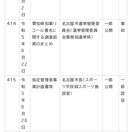
月
2
日
414
令
愛知県知事リ
名古屋市選挙管理委
一部
棄
和
コール署名に
員会（選挙管理委員
公開
却
5
関する調査結
会事務局選挙係）
年
果のまとめ
8
月
22
日
415
令
指定管理者事
名古屋市長（スポー
一部
一
和
業計画書等
ツ市民局スポーツ施
公開
部
5
設室）
認
年
容
8
月
28
日