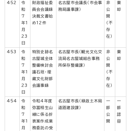
452
令
財政福祉委
名古屋市会議長（市会事
非
棄
和
員会会議録
務局議事課）
公
却
7
決裁文書始
開
年1
め12件
（不
月
存
23
在）
日
453
令
特別史跡名
名古屋市長（観光文化交
非
棄
和
古屋城全体
流局名古屋城総合事務
公
却
7
整備検討会
所保存整備課）
開
年1
議石垣・埋
（不
月
蔵文化財部
存
23
会議事録
在）
日
454
令
令和4年度
名古屋市長（緑政土木局
一
一
和
弥冨相生山
道路建設課）
部
部
7
線に係る折
公
認
年1
衷案作成業
開
容
月
務委託の受