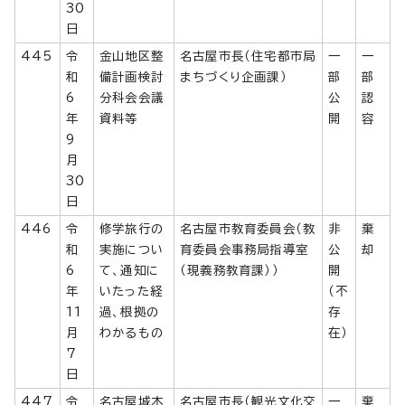
30
日
445
令
金山地区整
名古屋市長（住宅都市局
一
一
和
備計画検討
まちづくり企画課）
部
部
6
分科会会議
公
認
年
資料等
開
容
9
月
30
日
446
令
修学旅行の
名古屋市教育委員会（教
非
棄
和
実施につい
育委員会事務局指導室
公
却
6
て、通知に
（現義務教育課））
開
年
いたった経
（不
11
過、根拠の
存
月
わかるもの
在）
7
日
447
令
名古屋城木
名古屋市長（観光文化交
一
棄