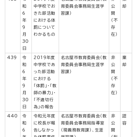
和
中学校でお
育委員会事務局生涯学
公
却
6
きた部活動
習課）
開
年
における体
（不
9
罰について
存
月
わかるもの
在）
30
日
439
令
2019年度
名古屋市教育委員会（教
非
棄
和
中学校であ
育委員会事務局生涯学
公
却
6
った部活動
習課）
開
年
における
（不
9
「体罰」・「教
存
月
師の暴力」・
在）
30
「不適切行
日
為」の報告
440
令
令和元年度
名古屋市教育委員会（教
非
認
和
に校長が報
育委員会事務局指導室
公
容
6
告しなかっ
（現義務教育課）、生涯
開