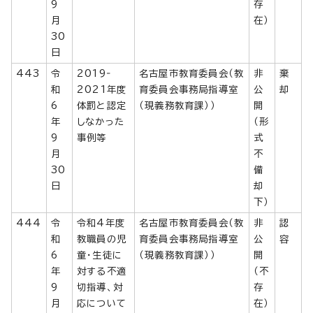
9
存
月
在）
30
日
443
令
2019‐
名古屋市教育委員会（教
非
棄
和
2021年度
育委員会事務局指導室
公
却
6
体罰と認定
（現義務教育課））
開
年
しなかった
（形
9
事例等
式
月
不
30
備
日
却
下）
444
令
令和4年度
名古屋市教育委員会（教
非
認
和
教職員の児
育委員会事務局指導室
公
容
6
童・生徒に
（現義務教育課））
開
年
対する不適
（不
9
切指導、対
存
月
応について
在）