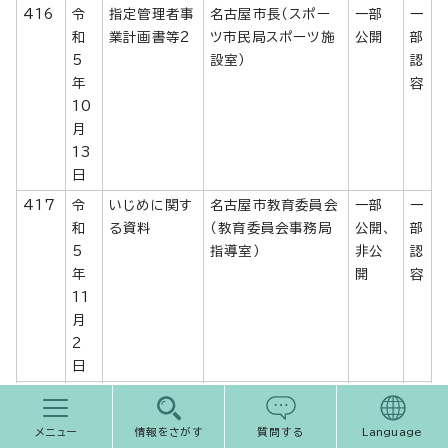
416
令
指定管理者事
名古屋市長（スポー
一部
一
和
業計画書等2
ツ市民局スポーツ施
公開
部
5
設室）
認
年
容
10
月
13
日
417
令
いじめに関す
名古屋市教育委員会
一部
一
和
る資料
（教育委員会事務局
公開、
部
5
指導室）
非公
認
年
開
容
11
月
2
日
418
令
ナゴヤ・スク
名古屋市教育委員会
一部
一
和
ール・イノベ
（教育委員会事務局
公開
部
メニュー
情報をさがす
質問する
Language
5
ーション実践
新しい学校づくり推
認