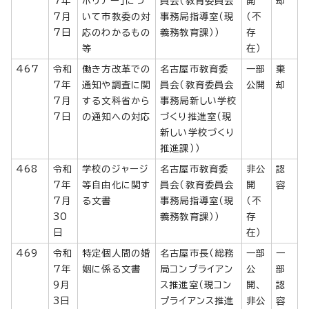
7年
ホリデー」につ
員会（教育委員会
開
却
7月
いて市教委の対
事務局指導室（現
（不
7日
応のわかるもの
義務教育課））
存
等
在）
467
令和
働き方改革での
名古屋市教育委
一部
棄
7年
通知や調査に関
員会（教育委員会
公開
却
7月
する文科省から
事務局新しい学校
7日
の通知への対応
づくり推進室（現
新しい学校づくり
推進課））
468
令和
学校のジャージ
名古屋市教育委
非公
認
7年
等自由化に関す
員会（教育委員会
開
容
7月
る文書
事務局指導室（現
（不
30
義務教育課））
存
日
在）
469
令和
特定個人間の婚
名古屋市長（総務
一部
一
7年
姻に係る文書
局コンプライアン
公
部
9月
ス推進室（現コン
開、
認
3日
プライアンス推進
非公
容