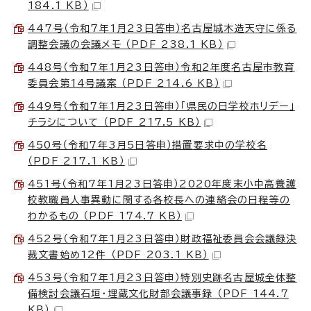
184.1 KB）
447号（令和7年1月23日答申）名古屋城木造天守に係る
調整会議の会議メモ （PDF 238.1 KB）
448号（令和7年1月23日答申）令和2年度名古屋市教育
委員会第14号議案 （PDF 214.6 KB）
449号（令和7年1月23日答申）「県民の日学校ホリデー」
チラシについて （PDF 217.5 KB）
450号（令和7年3月5日答申）措置要求中の学校名
（PDF 217.1 KB）
451号（令和7年1月23日答申）2020年度末小中高養護
校教職員人事異動に関する各校長への連絡会の日程等の
わかるもの （PDF 174.7 KB）
452号（令和7年1月23日答申）財政福祉委員会会議録決
裁文書始め12件 （PDF 203.1 KB）
453号（令和7年1月23日答申）特別史跡名古屋城全体整
備検討会議石垣・埋蔵文化財部会議事録 （PDF 144.7
KB）