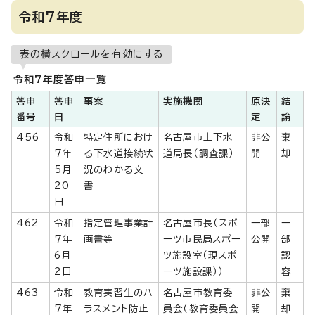
令和7年度
表の横スクロールを有効にする
令和7年度答申一覧
答申
答申
事案
実施機関
原決
結
番号
日
定
論
456
令和
特定住所におけ
名古屋市上下水
非公
棄
7年
る下水道接続状
道局長（調査課）
開
却
5月
況のわかる文
20
書
日
462
令和
指定管理事業計
名古屋市長（スポ
一部
一
7年
画書等
ーツ市民局スポー
公開
部
6月
ツ施設室（現スポ
認
2日
ーツ施設課））
容
463
令和
教育実習生のハ
名古屋市教育委
非公
棄
7年
ラスメント防止
員会（教育委員会
開
却