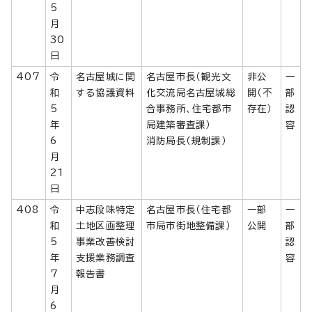
5
月
30
日
407
令
名古屋城に関
名古屋市長（観光文
非公
一
和
する協議資料
化交流局名古屋城総
開（不
部
5
合事務所、住宅都市
存在）
認
年
局建築審査課）
容
6
消防局長（規制課）
月
21
日
408
令
中志段味特定
名古屋市長（住宅都
一部
一
和
土地区画整理
市局市街地整備課）
公開
部
5
事業改善検討
認
年
支援業務調査
容
7
報告書
月
6