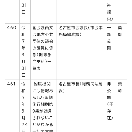
31
答
日
拒
否）
460
令
国会議員又
名古屋市会議長（市会事
一
棄
和
は地方公共
務局総務課）
部
却
7
団体の議会
公
年
の議員に係
開
3
る（期末手
月
当支給）一
31
覧表
日
461
令
附属機関
名古屋市長（総務局法制
非
棄
和
には情報あ
課）
公
却
7
んしん条例
開
年
施行細則第
（不
3
9条が適用
存
月
されないこ
在）
24
とがわかる
日
一切の文書