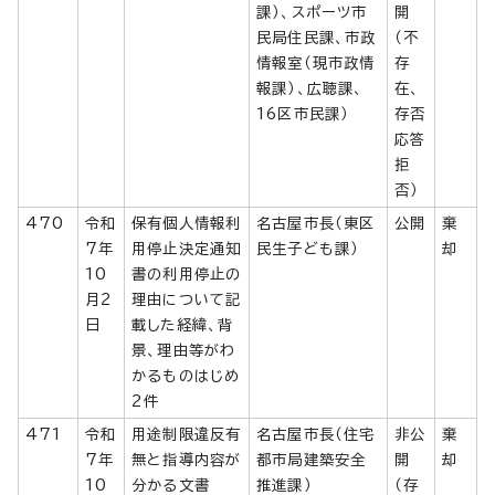
課）、スポーツ市
開
民局住民課、市政
（不
情報室（現市政情
存
報課）、広聴課、
在、
16区市民課）
存否
応答
拒
否）
470
令和
保有個人情報利
名古屋市長（東区
公開
棄
7年
用停止決定通知
民生子ども課）
却
10
書の利用停止の
月2
理由について記
日
載した経緯、背
景、理由等がわ
かるものはじめ
2件
471
令和
用途制限違反有
名古屋市長（住宅
非公
棄
7年
無と指導内容が
都市局建築安全
開
却
10
分かる文書
推進課）
（存