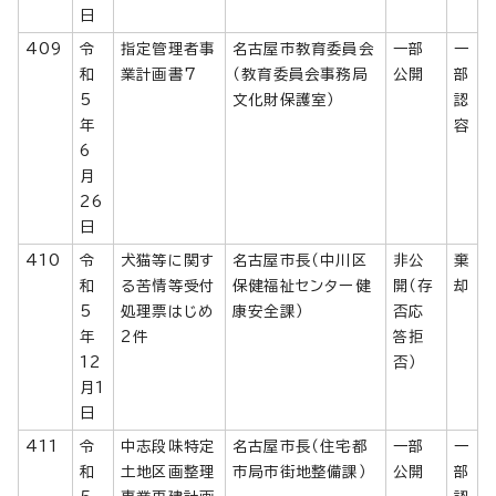
日
409
令
指定管理者事
名古屋市教育委員会
一部
一
和
業計画書7
（教育委員会事務局
公開
部
5
文化財保護室）
認
年
容
6
月
26
日
410
令
犬猫等に関す
名古屋市長（中川区
非公
棄
和
る苦情等受付
保健福祉センター健
開（存
却
5
処理票はじめ
康安全課）
否応
年
2件
答拒
12
否）
月1
日
411
令
中志段味特定
名古屋市長（住宅都
一部
一
和
土地区画整理
市局市街地整備課）
公開
部