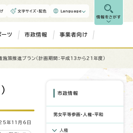
げ
文字サイズ・配色
Language
情報をさがす
ポーツ
市政情報
事業者向け
権施策推進プラン（計画期間：平成13から21年度）
）
市政情報
男女平等参画・人権・平和
5年11月6日
人権