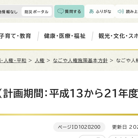
質問する
ふりがな
読み上
急情報なし
防災ポータル
子育て・教育
健康・医療・福祉
観光・文化・ス
・人権・平和
>
人権
>
なごや人権施策基本方針
> なごや人
計画期間：平成13から21年度
ページID
1028200
更新日 202