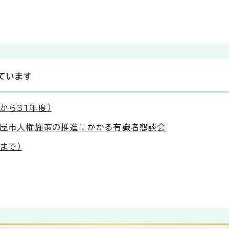
ています
から31年度）
名古屋市人権施策の推進にかかる有識者懇談会
まで）