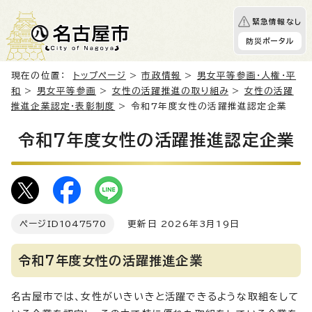
緊急情報なし
防災ポータル
現在の位置：
トップページ
>
市政情報
>
男女平等参画・人権・平
和
>
男女平等参画
>
女性の活躍推進の取り組み
>
女性の活躍
推進企業認定・表彰制度
> 令和7年度女性の活躍推進認定企業
令和7年度女性の活躍推進認定企業
ページID
1047570
更新日 2026年3月19日
令和7年度女性の活躍推進企業
名古屋市では、女性がいきいきと活躍できるような取組をして