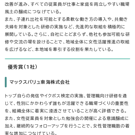
改善が進み、すべての従業員が仕事と家庭を両立しやすい職場
風土の醸成につなげている。
また、子連れ出社を可能とする柔軟な働き方の導入や、共働き
夫婦を対象とした研修の実施など、先進的な取組を積極的に
展開している。さらに、自社にとどまらず、他社も参加可能な研
修や交流の場を設けることで、地域全体に女性活躍推進の取組
を広げるなど、本地域を牽引する役割を果たしている。
優秀賞（1社）
マックスバリュ東海株式会社
トップ自らの発信やイクボス検定の実施、管理職向け研修を通
じて、性別にかかわらず誰もが活躍できる職場づくりの重要性
を、組織全体に着実に浸透させていることが高く評価できる。
また、女性従業員を対象とした勉強会の開催による意識醸成に
加え、継続的なフォローアップを行うことで、女性管理職数の着
実な増加につなげている。