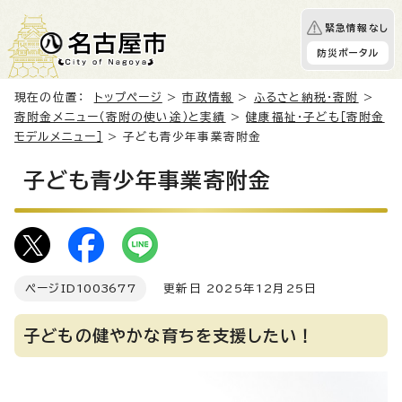
緊急情報なし
防災ポータル
現在の位置：
トップページ
>
市政情報
>
ふるさと納税・寄附
>
寄附金メニュー（寄附の使い途）と実績
>
健康福祉・子ども［寄附金
モデルメニュー］
> 子ども青少年事業寄附金
子ども青少年事業寄附金
ページID
1003677
更新日 2025年12月25日
子どもの健やかな育ちを支援したい！