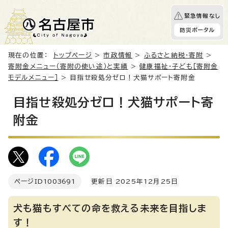
緊急情報なし
防災ポータル
現在の位置：
トップページ
>
市政情報
>
ふるさと納税・寄附
>
寄附金メニュー（寄附の使い途）と実績
>
健康福祉・子ども［寄附金
モデルメニュー］
> 目指せ殺処分ゼロ！犬猫サポート寄附金
目指せ殺処分ゼロ！犬猫サポート寄
附金
ページID
1003691
更新日 2025年12月25日
犬も猫もすべての命を救える未来を目指しま
す！