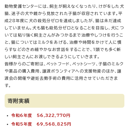
動物愛護センターには、飼主が飼えなくなったり、けがをした犬
猫、迷子の犬や親から見放された子猫が収容されています。平
成28年度に犬の殺処分ゼロを達成しましたが、猫は未だ達成
していません。犬も猫も殺処分ゼロとなることを目指し、犬につ
いては粘り強く飼主さんがみつかるまで治療やしつけを行うこ
と、猫についてはミルクをあげる、治療や時間をかけて人に慣
らすなどのきめ細やかなお世話をすることで、1頭でも多く新
しい飼主さんにお渡しできるようにしていきます。
皆様からのご寄附は、ペットフード、ペットシーツ、子猫のミルク
や薬品の購入費用、譲渡ボランティアへの支援物資のほか、譲
渡会の開催や避妊去勢手術の費用に活用させていただきま
す。
寄附実績
令和6年度 56,322,770円
令和5年度 69,568,825円