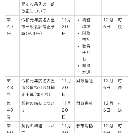
関する条例の一部
改正について
第
令和元年度名古屋
11月
総務
12月
可
環境
47
市一般会計補正予
20
6日
決
財政
号
算（第4号）
日
福祉
教育
子ど
も
経済
水道
第
令和元年度名古屋
11月
財政福祉
12月
可
48
市公債特別会計補
20
6日
決
号
正予算（第4号）
日
第
契約の締結につい
11月
財政福祉
12月
可
49
て
20
6日
決
号
日
第
契約の締結につい
11月
都市消防
12月
可
50
て
20
6日
決