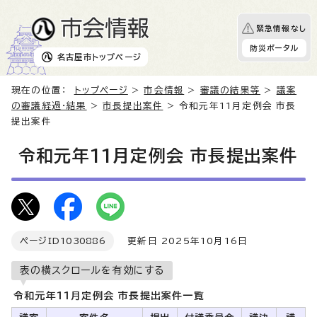
緊急情報なし
防災ポータル
名古屋市
トップページ
現在の位置：
トップページ
>
市会情報
>
審議の結果等
>
議案
の審議経過・結果
>
市長提出案件
> 令和元年11月定例会 市長
提出案件
令和元年11月定例会 市長提出案件
ページID
1030886
更新日 2025年10月16日
表の横スクロールを有効にする
令和元年11月定例会 市長提出案件一覧