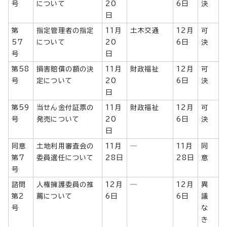
号
について
20
6日
決
日
第
指定管理者の指定
11月
土木交通
12月
可
57
について
20
6日
決
号
日
第58
損害賠償の額の決
11月
財政福祉
12月
可
号
定について
20
6日
決
日
第59
当せん金付証票の
11月
財政福祉
12月
可
号
発売について
20
6日
決
日
同意
土地利用審査会の
11月
―
11月
同
第7
委員選任について
28日
28日
意
号
諮問
人権擁護委員の推
12月
―
12月
異
第2
薦について
6日
6日
議
号
な
き