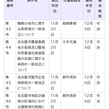
議案
案件名
提出
付議委員会
議決
議
番号
年月
年月
決
日
日
結
果
第
職員の給与に関す
11月
総務環境
12月
可
43
る条例等の一部改
20
6日
決
号
正について
日
第
名古屋市農業委員
11月
土木交通
12月
可
44
会の委員及び農地
20
6日
決
号
利用最適化推進委
日
員の定数に関する
条例の一部改正に
ついて
第
名古屋市屋外広告
11月
都市消防
12月
可
45
物条例の一部改正
20
6日
決
号
について
日
第
名古屋市地区計画
11月
都市消防
12月
可
46
等の区域内におけ
20
6日
決
号
る建築物の制限に
日