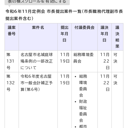
表の横スクロールを有効にする
令和6年11月定例会 市長提出案件一覧（市長職務代理副市長
提出案件含む）
議案
案件名
提出
付議委員会
議決
議
番号
年月
年月
決
日
日
結
果
第
名古屋市名城庭球
11月
総務環境委
11月
可
131
場条例の一部改正
19日
員会
22
決
号
について
日
第
令和6年度名古屋
11月
総務
11月
可
環境
132
市一般会計補正予
19日
22
決
委員
号
算（第6号）
日
会
財政
福祉
委員
会
都市