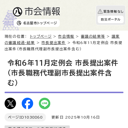
緊急情報なし
防災ポータル
名古屋市
トップページ
現在の位置：
トップページ
>
市会情報
>
審議の結果等
>
議案
の審議経過・結果
>
市長提出案件
> 令和6年11月定例会 市長提
出案件（市長職務代理副市長提出案件含む）
令和6年11月定例会 市長提出案件
（市長職務代理副市長提出案件含
む）
ページID
1030860
更新日 2025年10月16日