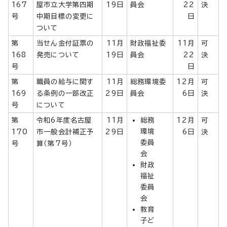
167
屋市立大学第四期
19日
員会
22
決
号
中期目標の変更に
日
ついて
第
当せん金付証票の
11月
財政福祉委
11月
可
168
発売について
19日
員会
22
決
号
日
第
職員の給与に関す
11月
総務環境委
12月
可
169
る条例の一部改正
29日
員会
6日
決
号
について
第
令和6年度名古屋
11月
総務
12月
可
環境
170
市一般会計補正予
29日
6日
決
委員
号
算（第7号）
会
財政
福祉
委員
会
教育
子ど