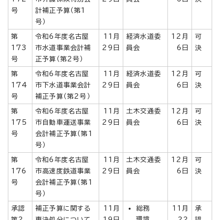
号
計補正予算（第1
号）
第
令和6年度名古屋
11月
経済水道委
12月
可
173
市水道事業会計補
29日
員会
6日
決
号
正予算（第2号）
第
令和6年度名古屋
11月
経済水道委
12月
可
174
市下水道事業会計
29日
員会
6日
決
号
補正予算（第2号）
第
令和6年度名古屋
11月
土木交通委
12月
可
175
市自動車運送事業
29日
員会
6日
決
号
会計補正予算（第1
号）
第
令和6年度名古屋
11月
土木交通委
12月
可
176
市高速度鉄道事業
29日
員会
6日
決
号
会計補正予算（第1
号）
承認
補正予算に関する
11月
総務
11月
承
環境
第2
専決処分について
19日
22
認