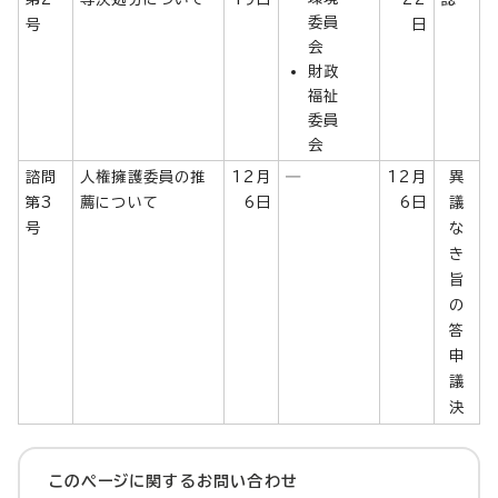
委員
号
日
会
財政
福祉
委員
会
諮問
人権擁護委員の推
12月
―
12月
異
第3
薦について
6日
6日
議
号
な
き
旨
の
答
申
議
決
このページに関する
お問い合わせ