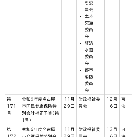
も委
員会
土木
交通
委員
会
経済
水道
委員
会
都市
消防
委員
会
第
令和6年度名古屋
11月
財政福祉委
12月
可
171
市国民健康保険特
29日
員会
6日
決
号
別会計補正予算（第
1号）
第
令和6年度名古屋
11月
財政福祉委
12月
可
172
市介護保険特別会
29日
員会
6日
決