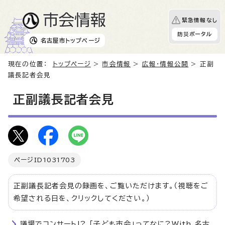
緊急情報なし
防災ポータル
名古屋市
トップページ
現在の位置：
トップページ
>
市会情報
>
広報・情報公開
> 正副
議長記者会見
正副議長記者会見
ページID
1031703
正副議長記者会見の録画を、ご覧いただけます。（視聴をご
希望される日を、クリックしてください。）
議場でコンサート!? 「子ども市会」ってなに?With 名古