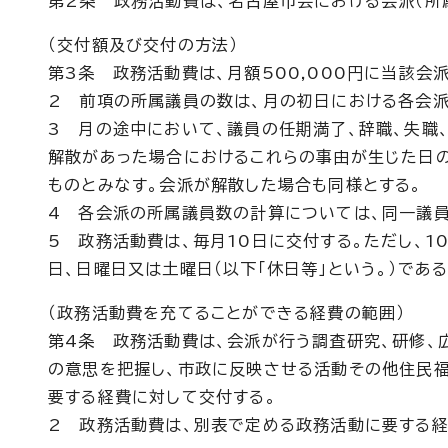
第2条 政務活動費は、名古屋市会における会派（所属
（交付額及び交付の方法）
第3条 政務活動費は、月額500,000円に当該
2 前項の所属議員の数は、月の初日における各会派
3 月の途中において、議員の任期満了、辞職、失職
解散があった場合におけるこれらの事由が生じた日
ものとみなす。会派が解散した場合も同様とする。
4 各会派の所属議員数の計算については、同一議
5 政務活動費は、毎月10日に交付する。ただし、1
日、日曜日又は土曜日（以下「休日等」という。）であ
（政務活動費を充てることができる経費の範囲）
第4条 政務活動費は、会派が行う調査研究、研修、
の意思を把握し、市政に反映させる活動その他住民福
要する経費に対して交付する。
2 政務活動費は、別表で定める政務活動に要する経