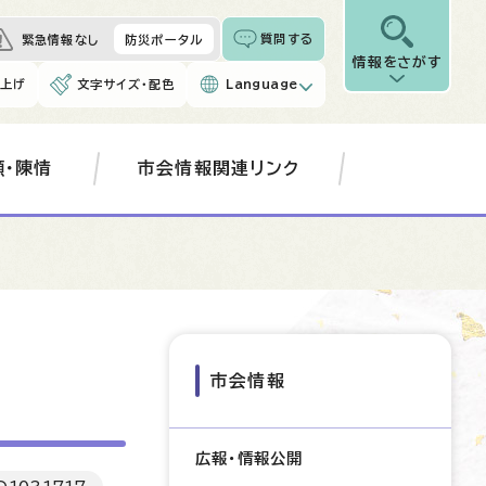
質問する
緊急情報なし
防災ポータル
情報をさがす
み上げ
文字サイズ・配色
Language
願・陳情
市会情報関連リンク
市会情報
広報・情報公開