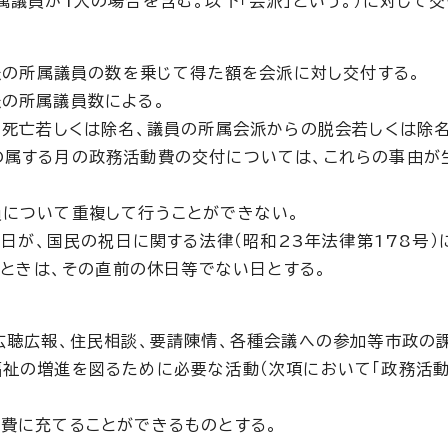
議員が1人の場合を含む。以下「会派」という。）に対して交
会派の所属議員の数を乗じて得た額を会派に対し交付する。
の所属議員数による。
、死亡若しくは除名、議員の所属会派からの脱会若しくは除
の属する月の政務活動費の交付については、これらの事由が
員について重複して行うことができない。
0日が、国民の祝日に関する法律（昭和23年法律第178号）
るときは、その直前の休日等でない日とする。
広聴広報、住民相談、要請陳情、各種会議への参加等市政の
祉の増進を図るために必要な活動（次項において「政務活動
費に充てることができるものとする。