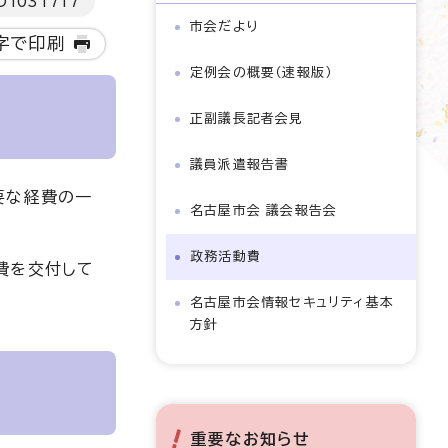
D
1031717
市会だより
字で印刷
定例会の概要（速報版）
正副議長記者会見
議員派遣報告書
要な経費の一
名古屋市会 議会報告会
政務活動費
費を交付して
名古屋市会情報セキュリティ基本
方針
重要なお知らせ