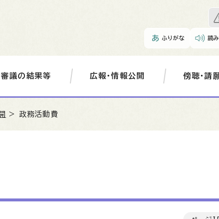
ふりがな
読
審議の結果等
広報・情報公開
傍聴・請
開
> 政務活動費