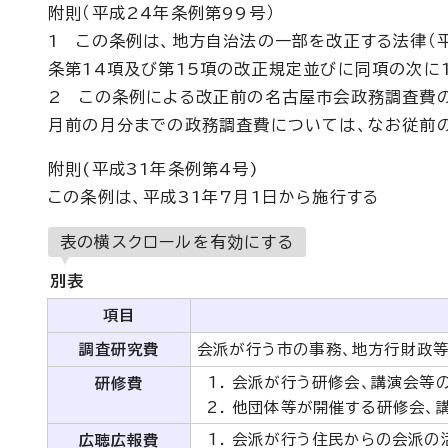
附則（平成24年条例第99号）
1 この条例は、地方自治法の一部を改正する法律（平
条第14項及び第15項の改正規定並びに同項の次に
2 この条例による改正前の名古屋市会政務調査費
月前の月分までの政務調査費については、なお従前
附則(平成31年条例第4号)
この条例は、平成31年7月1日から施行する
表の横スクロールを有効にする
別表
項目
調査研究費
会派が行う市の事務、地方行財政
会派が行う研修会、講演会等
研修費
他団体等が開催する研修会、
会派が行う住民からの会派の
広聴広報費