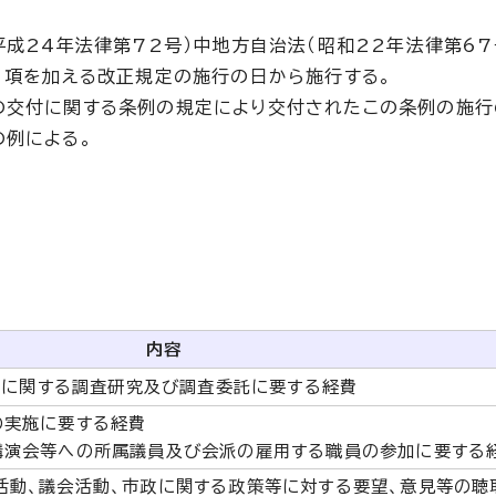
成24年法律第72号）中地方自治法（昭和22年法律第67
1項を加える改正規定の施行の日から施行する。
の交付に関する条例の規定により交付されたこの条例の施行
の例による。
内容
等に関する調査研究及び調査委託に要する経費
の実施に要する経費
講演会等への所属議員及び会派の雇用する職員の参加に要する
活動、議会活動、市政に関する政策等に対する要望、意見等の聴