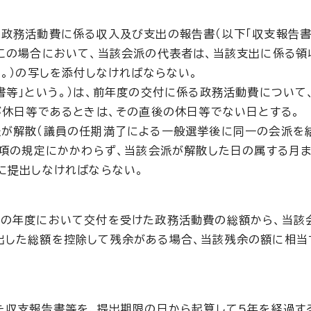
政務活動費に係る収入及び支出の報告書（以下「収支報告書」
この場合において、当該会派の代表者は、当該支出に係る領
。）の写しを添付しなければならない。
書等」という。）は、前年度の交付に係る政務活動費について
が休日等であるときは、その直後の休日等でない日とする。
派が解散（議員の任期満了による一般選挙後に同一の会派を
前項の規定にかかわらず、当該会派が解散した日の属する月
に提出しなければならない。
その年度において交付を受けた政務活動費の総額から、当該
出した総額を控除して残余がある場合、当該残余の額に相当
た収支報告書等を、提出期限の日から起算して5年を経過す