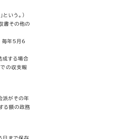
という。）
収書その他の
、毎年5月6
結成する場合
までの収支報
会派がその年
する額の政務
る日まで保存