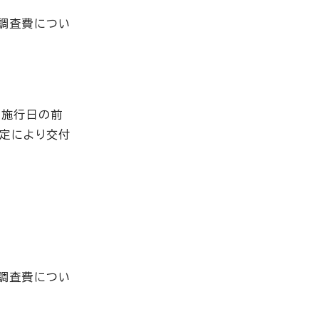
調査費につい
ら施行日の前
定により交付
調査費につい