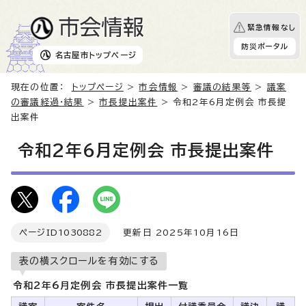
緊急情報なし
防災ポータル
名古屋市
トップページ
現在の位置：
トップページ
>
市会情報
>
審議の結果等
>
議案
の審議経過・結果
>
市長提出案件
> 令和2年6月定例会 市長提
出案件
令和2年6月定例会 市長提出案件
ページID
1030882
更新日 2025年10月16日
表の横スクロールを有効にする
令和2年6月定例会 市長提出案件一覧