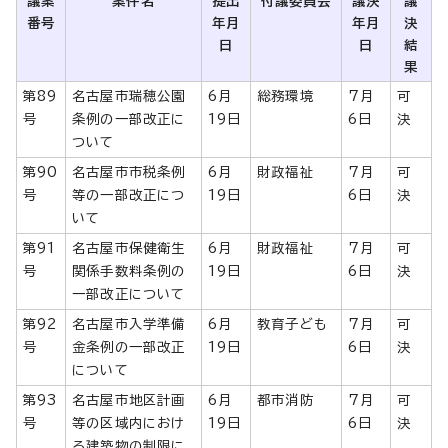
議案
案件名
提出
付議委員会
議決
議
番号
年月
年月
決
日
日
結
果
第89
名古屋市瑞穂公園
6月
総務環境
7月
可
号
条例の一部改正に
19日
6日
決
ついて
第90
名古屋市市税条例
6月
財政福祉
7月
可
号
等の一部改正につ
19日
6日
決
いて
第91
名古屋市保健衛生
6月
財政福祉
7月
可
号
関係手数料条例の
19日
6日
決
一部改正について
第92
名古屋市入学準備
6月
教育子ども
7月
可
号
金条例の一部改正
19日
6日
決
について
第93
名古屋市地区計画
6月
都市消防
7月
可
号
等の区域内におけ
19日
6日
決
る建築物の制限に