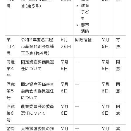
教育
号
算（第5号）
子ど
も
都市
消防
第
令和2年度名古屋
6月
財政福祉
7月
可
114
市基金特別会計補
26日
6日
決
号
正予算（第4号）
同意
固定資産評価員選
7月
―
7月
同
第4
任について
6日
6日
意
号
同意
固定資産評価審査
7月
―
7月
同
第5
委員会の委員選任
6日
6日
意
号
について
同意
農業委員会の委員
7月
―
7月
同
第6
選任について
6日
6日
意
号
諮問
人権擁護委員の推
7月
―
7月
異