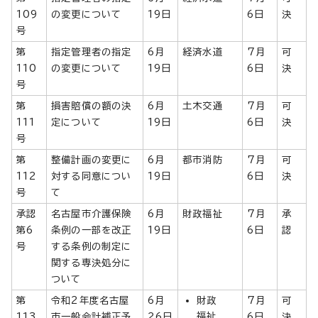
109
の変更について
19日
6日
決
号
第
指定管理者の指定
6月
経済水道
7月
可
110
の変更について
19日
6日
決
号
第
損害賠償の額の決
6月
土木交通
7月
可
111
定について
19日
6日
決
号
第
整備計画の変更に
6月
都市消防
7月
可
112
対する同意につい
19日
6日
決
号
て
承認
名古屋市介護保険
6月
財政福祉
7月
承
第6
条例の一部を改正
19日
6日
認
号
する条例の制定に
関する専決処分に
ついて
第
令和2年度名古屋
6月
財政
7月
可
福祉
113
市一般会計補正予
26日
6日
決