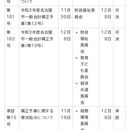
号
ついて
第
令和3年度名古屋
11月
財政福祉委
12月
可
181
市一般会計補正予
30日
員会
8日
決
号
算（第12号）
第
令和3年度名古屋
12月
財政
12月
可
福祉
182
市一般会計補正予
8日
8日
決
委員
号
算（第13号）
会
教育
子ど
も委
員会
経済
水道
委員
会
承認
補正予算に関する
11月
総務
12月
承
環境
第15
専決処分について
19日
8日
認
委員
号
会