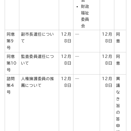
財政
福祉
委員
会
同意
副市長選任につい
12月
―
12月
同
第9
て
8日
8日
意
号
同意
監査委員選任につ
12月
―
12月
同
第10
いて
8日
8日
意
号
諮問
人権擁護委員の推
12月
―
12月
異
第4
薦について
8日
8日
議
号
な
き
旨
の
答
申