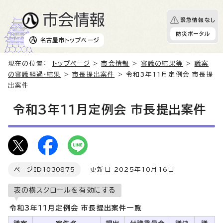
緊急情報なし
防災ポータル
名古屋市
トップページ
現在の位置：
トップページ
>
市会情報
>
審議の結果等
>
議案
の審議経過・結果
>
市長提出案件
> 令和3年11月定例会 市長提
出案件
令和3年11月定例会 市長提出案件
ページID
1030875
更新日 2025年10月16日
表の横スクロールを有効にする
令和3年11月定例会 市長提出案件一覧