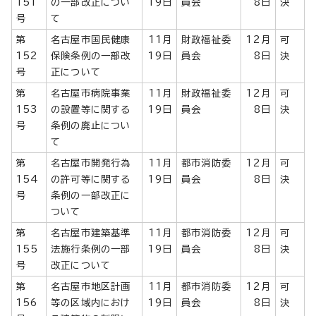
151
の一部改正につい
19日
員会
8日
決
号
て
第
名古屋市国民健康
11月
財政福祉委
12月
可
152
保険条例の一部改
19日
員会
8日
決
号
正について
第
名古屋市病院事業
11月
財政福祉委
12月
可
153
の設置等に関する
19日
員会
8日
決
号
条例の廃止につい
て
第
名古屋市開発行為
11月
都市消防委
12月
可
154
の許可等に関する
19日
員会
8日
決
号
条例の一部改正に
ついて
第
名古屋市建築基準
11月
都市消防委
12月
可
155
法施行条例の一部
19日
員会
8日
決
号
改正について
第
名古屋市地区計画
11月
都市消防委
12月
可
156
等の区域内におけ
19日
員会
8日
決