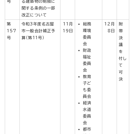
号
る建築物の制限に
関する条例の一部
改正について
第
令和3年度名古屋
11月
総務
12月
附
環境
157
市一般会計補正予
19日
8日
帯
委員
号
算（第11号）
決
会
議
財政
を
福祉
付し
委員
て
会
可
教育
決
子ど
も委
員会
経済
水道
委員
会
都市