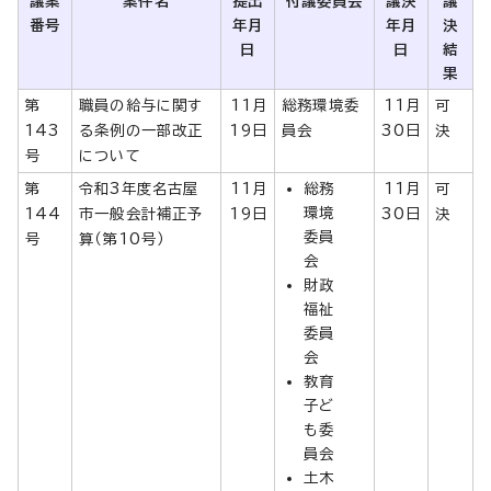
議案
案件名
提出
付議委員会
議決
議
番号
年月
年月
決
日
日
結
果
第
職員の給与に関す
11月
総務環境委
11月
可
143
る条例の一部改正
19日
員会
30日
決
号
について
第
令和3年度名古屋
11月
総務
11月
可
環境
144
市一般会計補正予
19日
30日
決
委員
号
算（第10号）
会
財政
福祉
委員
会
教育
子ど
も委
員会
土木