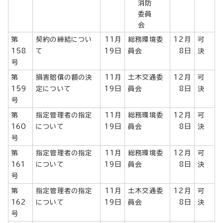
消防
委員
会
第
契約の締結につい
11月
総務環境委
12月
可
158
て
19日
員会
8日
決
号
第
損害賠償の額の決
11月
土木交通委
12月
可
159
定について
19日
員会
8日
決
号
第
指定管理者の指定
11月
総務環境委
12月
可
160
について
19日
員会
8日
決
号
第
指定管理者の指定
11月
総務環境委
12月
可
161
について
19日
員会
8日
決
号
第
指定管理者の指定
11月
土木交通委
12月
可
162
について
19日
員会
8日
決
号