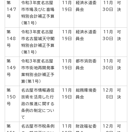
第
令和3年度名古屋
11月
経済水道委
11月
可
147
市市場及びと畜場
19日
員会
30日
決
号
特別会計補正予算
（第1号）
第
令和3年度名古屋
11月
経済水道委
11月
可
148
市名古屋城天守閣
19日
員会
30日
決
号
特別会計補正予算
（第1号）
第
令和3年度名古屋
11月
都市消防委
11月
可
149
市市街地再開発事
19日
員会
30日
決
号
業特別会計補正予
算（第1号）
第
名古屋市情報通信
11月
総務環境委
12月
可
150
技術を活用した行
19日
員会
8日
決
号
政の推進に関する
条例の制定につい
て
第
名古屋市市税条例
11月
財政福祉委
12月
可