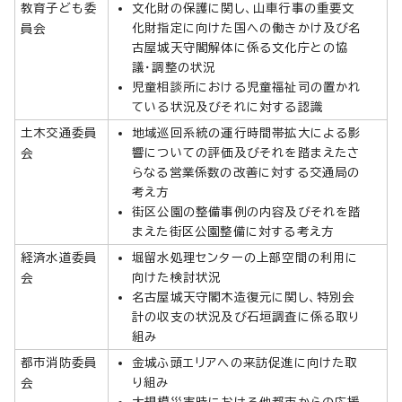
教育子ども委
文化財の保護に関し、山車行事の重要文
化財指定に向けた国への働きかけ及び名
員会
古屋城天守閣解体に係る文化庁との協
議・調整の状況
児童相談所における児童福祉司の置かれ
ている状況及びそれに対する認識
土木交通委員
地域巡回系統の運行時間帯拡大による影
響についての評価及びそれを踏まえたさ
会
らなる営業係数の改善に対する交通局の
考え方
街区公園の整備事例の内容及びそれを踏
まえた街区公園整備に対する考え方
経済水道委員
堀留水処理センターの上部空間の利用に
向けた検討状況
会
名古屋城天守閣木造復元に関し、特別会
計の収支の状況及び石垣調査に係る取り
組み
都市消防委員
金城ふ頭エリアへの来訪促進に向けた取
り組み
会
大規模災害時における他都市からの応援