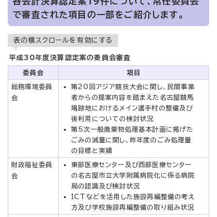
各会計決算認定案19件について、常任委員会
で審査された項目の一部をご紹介します。
表の横スクロールを有効にする
平成30年度決算認定案の委員会審査
委員会
項目
総務環境委員
第20回アジア競技大会に関し、民間事業
者からの提案内容を踏まえた名古屋競馬
会
場跡地におけるメイン選手村の整備及び
後利用についての検討状況
第5次一般廃棄物処理基本計画に掲げた
ごみの減量に関し、昨年度のごみ処理量
の目標と実績
財政福祉委員
東部医療センター及び西部医療センター
の名古屋市立大学附属病院化に係る病院
会
局の認識及び検討状況
ICTなどを活用した施設再編整備の考え
方及び学校施設再編整備の取り組み状況