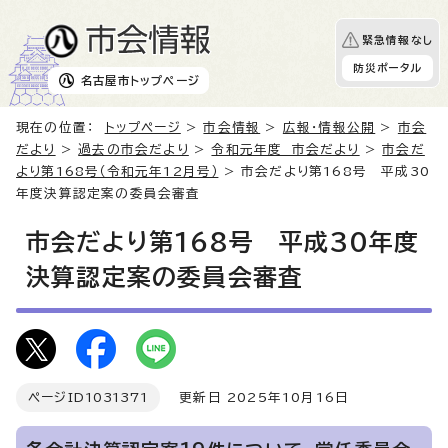
緊急情報なし
防災ポータル
名古屋市
トップページ
現在の位置：
トップページ
>
市会情報
>
広報・情報公開
>
市会
だより
>
過去の市会だより
>
令和元年度 市会だより
>
市会だ
より第168号（令和元年12月号）
> 市会だより第168号 平成30
年度決算認定案の委員会審査
市会だより第168号 平成30年度
決算認定案の委員会審査
ページID
1031371
更新日 2025年10月16日