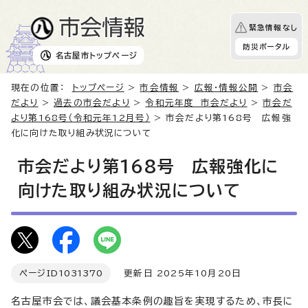
緊急情報なし
防災ポータル
名古屋市
トップページ
現在の位置：
トップページ
>
市会情報
>
広報・情報公開
>
市会
だより
>
過去の市会だより
>
令和元年度 市会だより
>
市会だ
より第168号（令和元年12月号）
> 市会だより第168号 広報強
化に向けた取り組み状況について
市会だより第168号 広報強化に
向けた取り組み状況について
ページID
1031370
更新日 2025年10月20日
名古屋市会では、議会基本条例の趣旨を実現するため、市長に