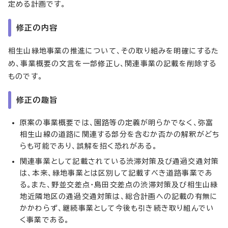
定める計画です。
修正の内容
相生山緑地事業の推進について、その取り組みを明確にするた
め、事業概要の文言を一部修正し、関連事業の記載を削除する
ものです。
修正の趣旨
原案の事業概要では、園路等の定義が明らかでなく、弥富
相生山線の道路に関連する部分を含むか否かの解釈がどち
らも可能であり、誤解を招く恐れがある。
関連事業として記載されている渋滞対策及び通過交通対策
は、本来、緑地事業とは区別して記載すべき道路事業であ
る。また、野並交差点・島田交差点の渋滞対策及び相生山緑
地近隣地区の通過交通対策は、総合計画への記載の有無に
かかわらず、継続事業として今後も引き続き取り組んでい
く事業である。