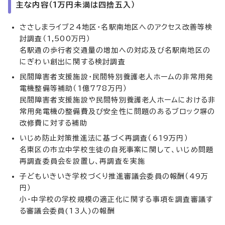
主な内容（1万円未満は四捨五入）
ささしまライブ24地区・名駅南地区へのアクセス改善等検
討調査（1,500万円）
名駅通の歩行者交通量の増加への対応及び名駅南地区の
にぎわい創出に関する検討調査
民間障害者支援施設・民間特別養護老人ホームの非常用発
電機整備等補助（1億778万円）
民間障害者支援施設や民間特別養護老人ホームにおける非
常用発電機の整備費及び安全性に問題のあるブロック塀の
改修費に対する補助
いじめ防止対策推進法に基づく再調査（619万円）
名東区の市立中学校生徒の自死事案に関して、いじめ問題
再調査委員会を設置し、再調査を実施
子どもいきいき学校づくり推進審議会委員の報酬（49万
円）
小・中学校の学校規模の適正化に関する事項を調査審議す
る審議会委員(13人)の報酬