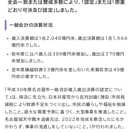
全会一致または賛成多数により、「認定」または「原案
どおり可決及び認定」しました。
一般会計の決算状況
歳入決算額は1兆2,048億円余、歳出決算額は1兆1,966
億円余でした。
前年度に比べ歳入は389億円余増加し、歳出は370億円
余増加しました。
翌年度繰越財源33億円余を差し引いた実質収支は49億
円余の黒字でした。
「平成30年度名古屋市一般会計歳入歳出決算の認定につい
て」は、採決に先立ち、日本共産党から反対討論（理由：市民税
減税により財源不足をつくり出し、市民の暮らしや福祉を削減
したこと。過大な需要予測に基づく、大型事業を推進したこと。
名古屋城天守閣木造復元は、2022年完成を断念したにもか
かわらず、事業の見直しをしていないこと。）が行われました。