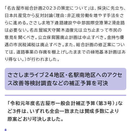
「名古屋市総合計画2023の策定について」は、採決に先立ち、
日本共産党から反対討論（理由：非正規労働を増やす手法をさ
らに進める。ささしま地下通路建設や中部国際空港第2滑走路
は必要ない。名古屋城天守閣木造復元は立ち止まって市民の
意見を聞くべき。公立保育園廃止計画は中止すべき。金持ち優
遇の市民税減税は廃止すべき。また、総合計画の修正案につい
ては、道路事業の存廃を棚上げしたままでの緑地基本計画はあ
り得ない。）が行われました。
ささしまライブ24地区・名駅南地区へのアクセ
ス改善等検討調査などの補正予算を可決
「令和元年度名古屋市一般会計補正予算（第3号）」な
ど3件は、いずれも全会一致または賛成多数により
原案どおり可決しました。