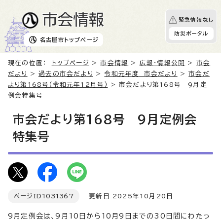
緊急情報なし
防災ポータル
名古屋市
トップページ
現在の位置：
トップページ
>
市会情報
>
広報・情報公開
>
市会
だより
>
過去の市会だより
>
令和元年度 市会だより
>
市会だ
より第168号（令和元年12月号）
> 市会だより第168号 9月定
例会特集号
市会だより第168号 9月定例会
特集号
ページID
1031367
更新日 2025年10月20日
9月定例会は、9月10日から10月9日までの30日間にわたっ