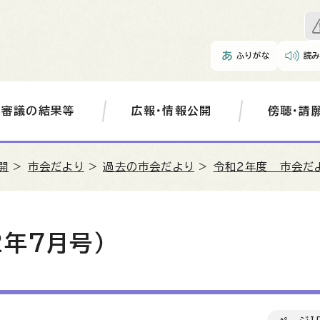
ふりがな
読
審議の結果等
広報・情報公開
傍聴・請
開
>
市会だより
>
過去の市会だより
>
令和2年度 市会だ
2年7月号）