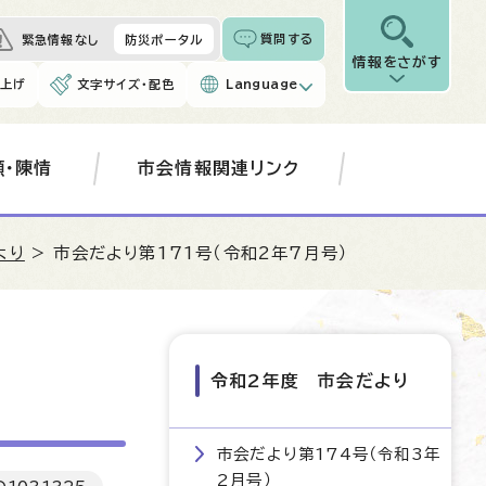
質問する
緊急情報なし
防災ポータル
情報をさがす
み上げ
文字サイズ・配色
Language
願・陳情
市会情報関連リンク
より
> 市会だより第171号（令和2年7月号）
令和2年度 市会だより
市会だより第174号（令和3年
2月号）