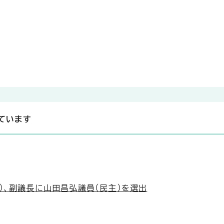
ています
）、副議長に山田昌弘議員（民主）を選出