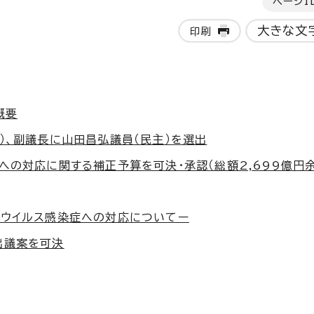
ページI
大きな文
印刷
概要
）、副議長に山田昌弘議員（民主）を選出
への対応に関する補正予算を可決・承認（総額2,699億円
ナウイルス感染症への対応についてー
出議案を可決