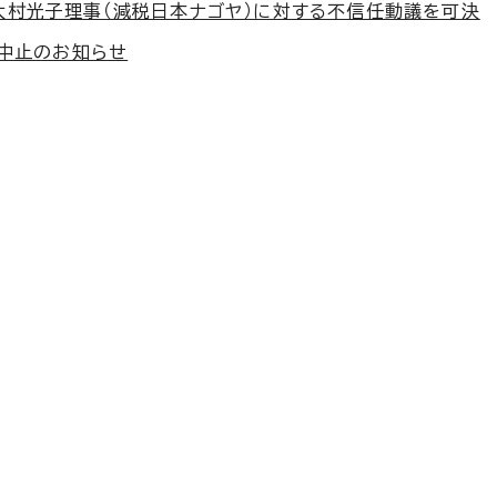
大村光子理事（減税日本ナゴヤ）に対する不信任動議を可決
催中止のお知らせ