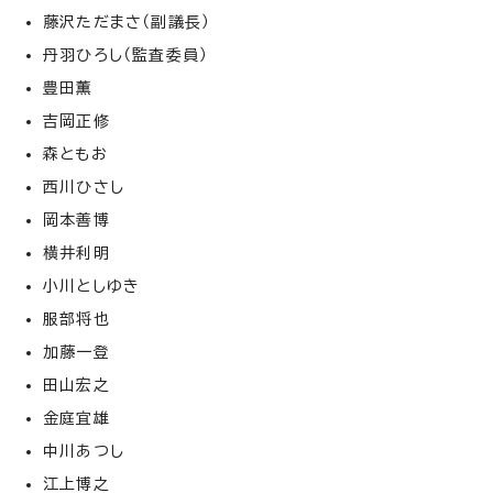
藤沢ただまさ（副議長）
丹羽ひろし（監査委員）
豊田薫
吉岡正修
森ともお
西川ひさし
岡本善博
横井利明
小川としゆき
服部将也
加藤一登
田山宏之
金庭宜雄
中川あつし
江上博之