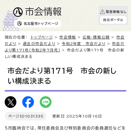
緊急情報なし
防災ポータル
名古屋市
トップページ
現在の位置：
トップページ
>
市会情報
>
広報・情報公開
>
市会
だより
>
過去の市会だより
>
令和2年度 市会だより
>
市会だ
より第171号（令和2年7月号）
> 市会だより第171号 市会の新
しい構成決まる
市会だより第171号 市会の新し
い構成決まる
ページID
1031335
更新日 2025年10月16日
5月臨時会では、常任委員会及び特別委員会の委員選任などを