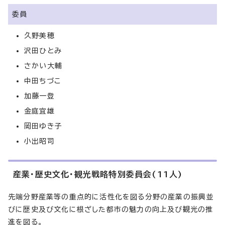
委員
久野美穂
沢田ひとみ
さかい大輔
中田ちづこ
加藤一登
金庭宜雄
岡田ゆき子
小出昭司
産業・歴史文化・観光戦略特別委員会(11人)
先端分野産業等の重点的に活性化を図る分野の産業の振興並
びに歴史及び文化に根ざした都市の魅力の向上及び観光の推
進を図る。