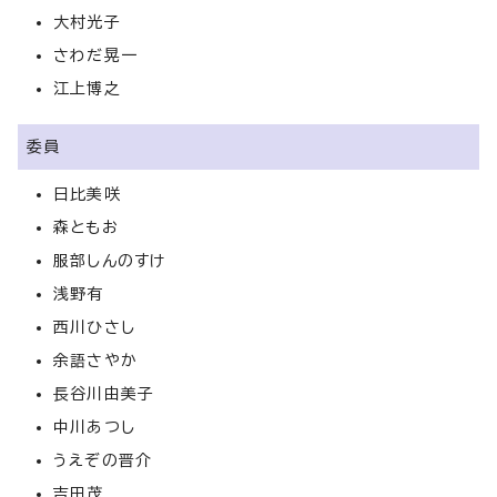
大村光子
さわだ晃一
江上博之
委員
日比美咲
森ともお
服部しんのすけ
浅野有
西川ひさし
余語さやか
長谷川由美子
中川あつし
うえぞの晋介
吉田茂