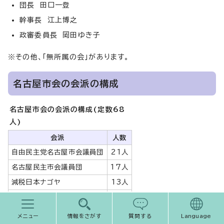
団長 田口一登
幹事長 江上博之
政審委員長 岡田ゆき子
※その他、「無所属の会」があります。
名古屋市会の会派の構成
名古屋市会の会派の構成(定数68
人)
会派
人数
自由民主党名古屋市会議員団
21人
名古屋民主市会議員団
17人
減税日本ナゴヤ
13人
公明党名古屋市会議員団
11人
日本共産党名古屋市会議員団
5人
メニュー
情報をさがす
質問する
Language