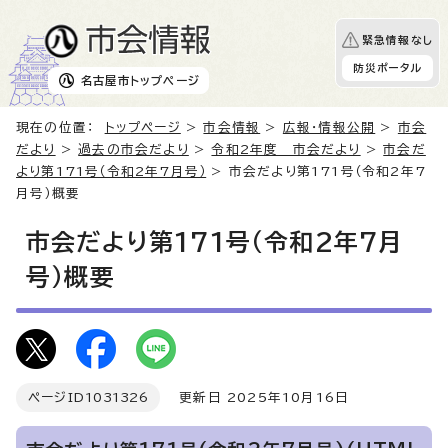
緊急情報なし
防災ポータル
名古屋市
トップページ
現在の位置：
トップページ
>
市会情報
>
広報・情報公開
>
市会
だより
>
過去の市会だより
>
令和2年度 市会だより
>
市会だ
より第171号（令和2年7月号）
> 市会だより第171号（令和2年7
月号）概要
市会だより第171号（令和2年7月
号）概要
ページID
1031326
更新日 2025年10月16日