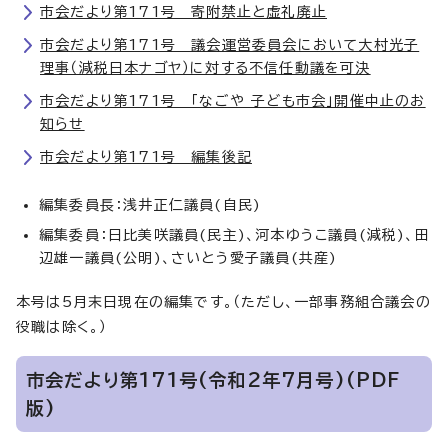
市会だより第171号 寄附禁止と虚礼廃止
市会だより第171号 議会運営委員会において大村光子
理事（減税日本ナゴヤ）に対する不信任動議を可決
市会だより第171号 「なごや 子ども市会」開催中止のお
知らせ
市会だより第171号 編集後記
編集委員長：浅井正仁議員(自民)
編集委員：日比美咲議員(民主)、河本ゆうこ議員(減税)、田
辺雄一議員(公明)、さいとう愛子議員(共産)
本号は5月末日現在の編集です。（ただし、一部事務組合議会の
役職は除く。）
市会だより第171号(令和2年7月号)(PDF
版)