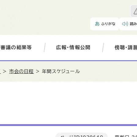
ふりがな
読
審議の結果等
広報・情報公開
傍聴・請
て
>
市会の日程
> 年間スケジュール