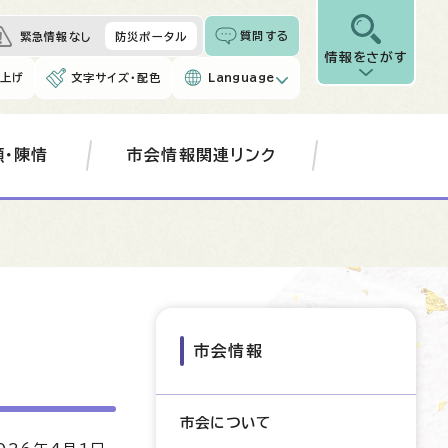
質問する
緊急情報なし
防災ポータル
情報をさがす
み上げ
文字サイズ・配色
Language
願・陳情
市会情報関連リンク
市会情報
市会について