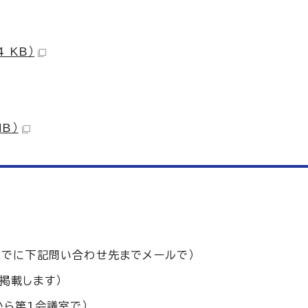
 KB）
B）
時までに下記問い合わせ先までメールで）
掲載します）
から第1会議室で）