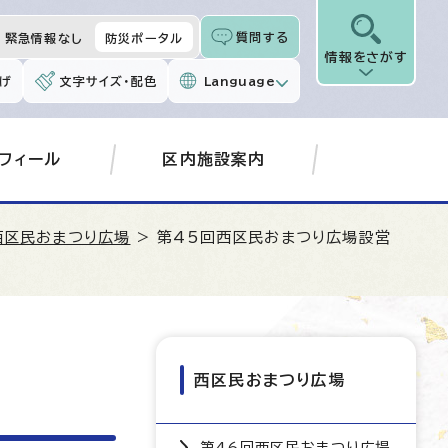
質問する
緊急情報なし
防災ポータル
情報をさがす
げ
文字サイズ・配色
Language
フィール
区内施設案内
西区民おまつり広場
> 第45回西区民おまつり広場設営
西区民おまつり広場
第46回西区民おまつり広場