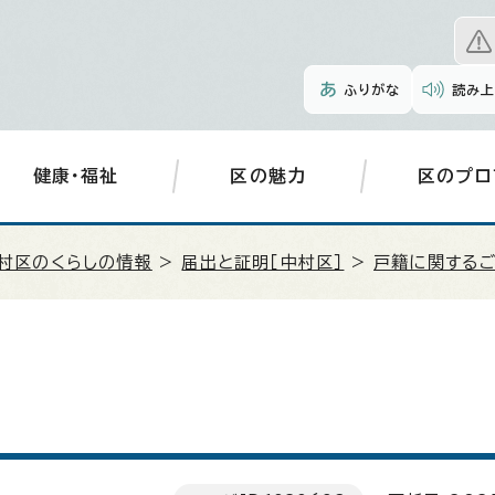
ふりがな
読み上
健康・福祉
区の魅力
区のプロ
村区のくらしの情報
>
届出と証明［中村区］
>
戸籍に関するご