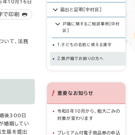
5年10月16日
届出と証明［中村区］
字で印刷
戸籍に関するご相談事例［中村
区］
ついて、法務
1.子どもの名前に使える漢字
2.無戸籍でお困りの方へ
重要なお知らせ
令和8年10月から、粗大ごみの
婚後300日
対象が変わります
性が婚姻してい
出生届を提出
プレミアム付電子商品券の申込