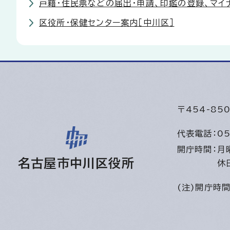
戸籍・住民票などの届出・申請、印鑑の登録、マイ
区役所・保健センター案内［中川区］
〒454-8
代表電話：
05
開庁時間：
月
名古屋市中川区役所
休
(注)開庁時