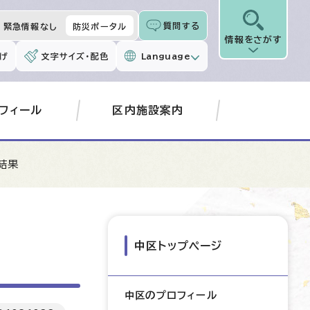
質問する
緊急情報なし
防災ポータル
情報をさがす
げ
文字サイズ・配色
Language
フィール
区内施設案内
結果
中区トップページ
中区のプロフィール