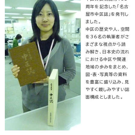
周年を記念した「名古
屋市中区誌」を発刊し
ました。
中区の歴史や人、空間
を36名の執筆者がさ
まざまな視点から読
み解き、日本史の流れ
における中区や関連
地域の歩みをまとめ、
図・表・写真等の資料
を豊富に盛り込み、見
やすく親しみやすい誌
面構成としました。