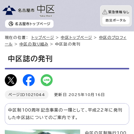
緊急情報なし
防災ポータル
名古屋市
トップページ
現在の位置：
トップページ
>
中区トップページ
>
中区のプロフィ
ール
>
中区の取り組み
> 中区誌の発刊
中区誌の発刊
ページID
1021044
更新日 2025年10月16日
中区制100周年記念事業の一環として、平成22年に発刊
した中区誌についてのご案内です。
中区の区制施行100