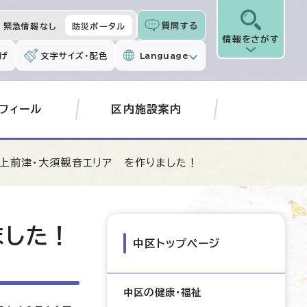
質問する
緊急情報なし
防災ポータル
情報をさがす
げ
文字サイズ・配色
Language
フィール
区内施設案内
上前津・大須観音エリア を作りました！
ました！
中区トップページ
中区の健康・福祉