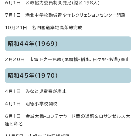
6月1日 区政協力委員制度発足(港区198人)
7月1日 港北中学校勤労青少年レクリェションセンター開設
10月21日 名四国道築地高架線完成
昭和44年(1969)
2月20日 市電下之一色線(尾頭橋-稲永、日々野-名港)廃止
昭和45年(1970)
4月1日 みなと児童寮が廃止
4月1日 明徳小学校開校
6月1日 金城大橋-コンテナヤード間の道路をロサンゼルス大
通と命名