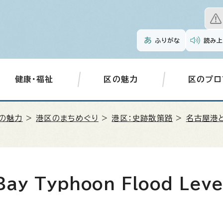
ふりがな
読み上
健康・福祉
区の魅力
区のプロ
の魅力
>
港区のまちめぐり
>
港区：史跡散策路
>
名古屋港
Bay Typhoon Flood Leve