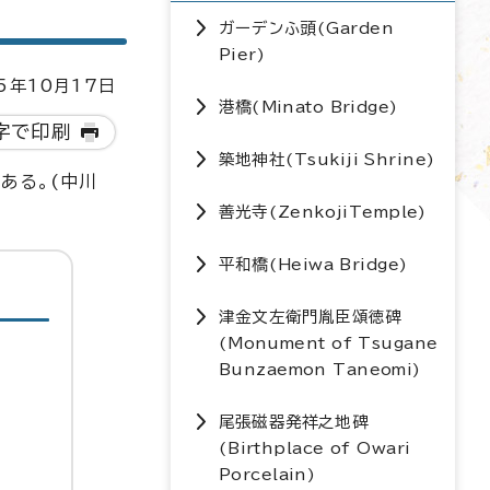
ガーデンふ頭(
Garden
Pier
)
5年10月17日
港橋(
Minato Bridge
)
字で印刷
築地神社(
Tsukiji Shrine
)
ある。(中川
善光寺(
ZenkojiTemple
)
平和橋(
Heiwa Bridge
)
津金文左衛門胤臣頌徳碑
(
Monument of Tsugane
Bunzaemon Taneomi
)
尾張磁器発祥之地碑
(
Birthplace of Owari
Porcelain
)