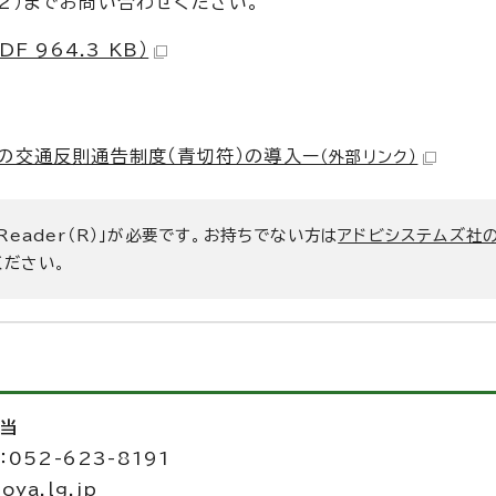
72）までお問い合わせください。
 964.3 KB）
の交通反則通告制度（青切符）の導入ー
（外部リンク）
 Reader（R）」が必要です。お持ちでない方は
アドビシステムズ社
ください。
担当
052-623-8191
ya.lg.jp