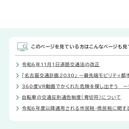
このページを見ている方はこんなページも見
令和6年11月1日道路交通法の改正
「名古屋交通計画2030」 ー最先端モビリティ
360度VR動画でかくれた危険を探し出そう ー
自転車の交通反則通告制度（青切符）について
令和6年度以降適用される市民税・県民税に関す