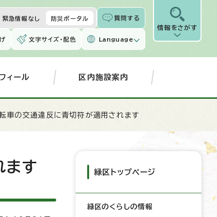
質問する
緊急情報なし
防災ポータル
情報をさがす
げ
文字サイズ・配色
Language
フィール
区内施設案内
自転車の交通違反に青切符が適用されます
れます
緑区トップページ
緑区のくらしの情報