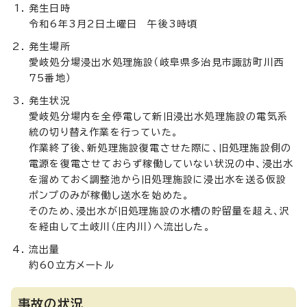
発生日時
令和6年3月2日土曜日 午後3時頃
発生場所
愛岐処分場浸出水処理施設（岐阜県多治見市諏訪町川西
75番地）
発生状況
愛岐処分場内を全停電して新旧浸出水処理施設の電気系
統の切り替え作業を行っていた。
作業終了後、新処理施設復電させた際に、旧処理施設側の
電源を復電させておらず稼働していない状況の中、浸出水
を溜めておく調整池から旧処理施設に浸出水を送る仮設
ポンプのみが稼働し送水を始めた。
そのため、浸出水が旧処理施設の水槽の貯留量を超え、沢
を経由して土岐川（庄内川）へ流出した。
流出量
約60立方メートル
事故の状況