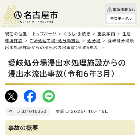
緊急情報なし
防災ポータル
現在の位置：
トップページ
>
くらし・手続き
>
施設案内
>
生活
環境施設
>
ごみ処理工場・処分場施設
>
処分場
> 愛岐処分場浸
出水処理施設からの浸出水流出事故（令和6年3月）
愛岐処分場浸出水処理施設からの
浸出水流出事故（令和6年3月）
ページID
1016358
更新日 2025年10月16日
事故の概要